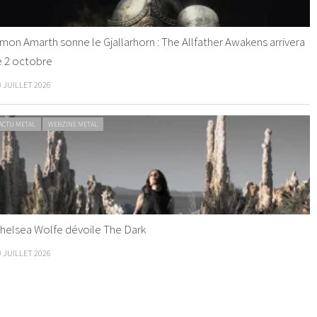
mon Amarth sonne le Gjallarhorn : The Allfather Awakens arrivera
e 2 octobre
0 JUILLET 2026
ACTU METAL
WEBZINE METAL
helsea Wolfe dévoile The Dark
9 JUILLET 2026