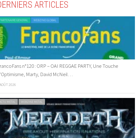
DERNIERS ARTICLES
PARTENAIRE GENERAL
WEBZINE GLOBAL
rancoFans n°120 : ORP – OAI REGGAE PARTY, Une Touche
’Optimisme, Marty, David McNeil…
 AOÛT 2026
ACTU METAL
WEBZINE METAL