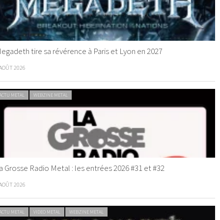
egadeth tire sa révérence à Paris et Lyon en 2027
 AOÛT 2026
ACTU METAL
WEBZINE METAL
a Grosse Radio Metal : les entrées 2026 #31 et #32
 AOÛT 2026
ACTU METAL
VIDEO METAL
WEBZINE METAL