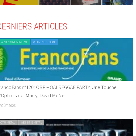
DERNIERS ARTICLES
PARTENAIRE GENERAL
WEBZINE GLOBAL
rancoFans n°120 : ORP – OAI REGGAE PARTY, Une Touche
’Optimisme, Marty, David McNeil…
 AOÛT 2026
ACTU METAL
WEBZINE METAL