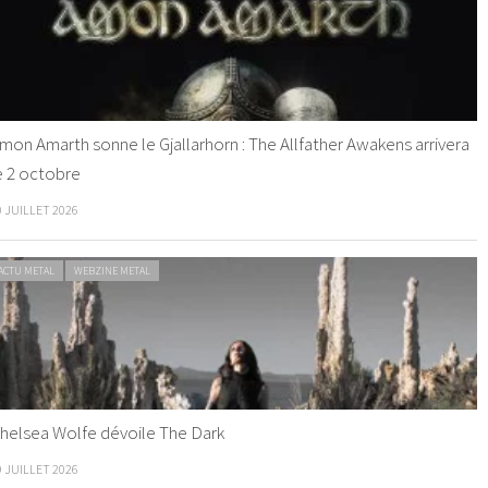
mon Amarth sonne le Gjallarhorn : The Allfather Awakens arrivera
e 2 octobre
0 JUILLET 2026
ACTU METAL
WEBZINE METAL
helsea Wolfe dévoile The Dark
9 JUILLET 2026