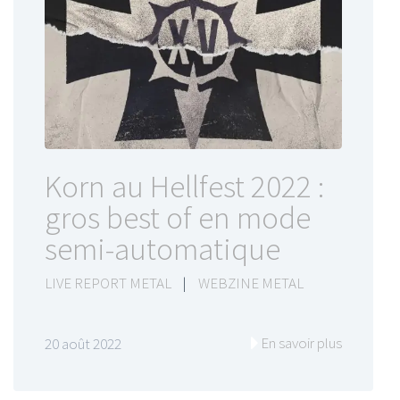
Korn au Hellfest 2022 :
gros best of en mode
semi-automatique
LIVE REPORT METAL
|
WEBZINE METAL
En savoir plus
20 août 2022