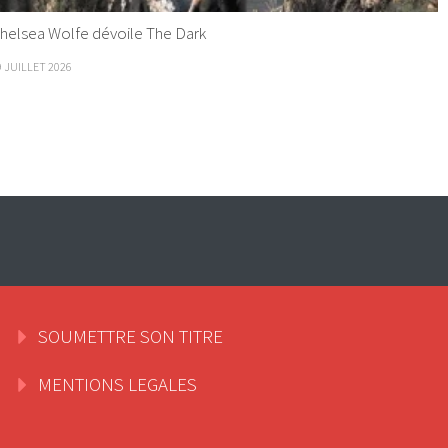
helsea Wolfe dévoile The Dark
9 JUILLET 2026
SOUMETTRE SON TITRE
MENTIONS LEGALES