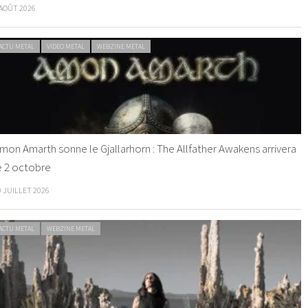
 AOÛT 2026
ACTU METAL
VIDEO METAL
WEBZINE METAL
mon Amarth sonne le Gjallarhorn : The Allfather Awakens arrivera
e 2 octobre
0 JUILLET 2026
ACTU METAL
WEBZINE METAL