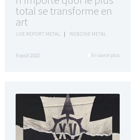
n’importe quoi le plus
total se transforme en
art
LIVE REPORT METAL
|
WEBZINE METAL
En savoir plus
9 août 2022