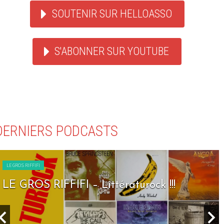
SOUTENIR SUR HELLOASSO
S'ABONNER SUR YOUTUBE
DERNIERS PODCASTS
LE GROS RIFFIFI
LE GROS RIFFIFI – Seven Days To Rock !!!