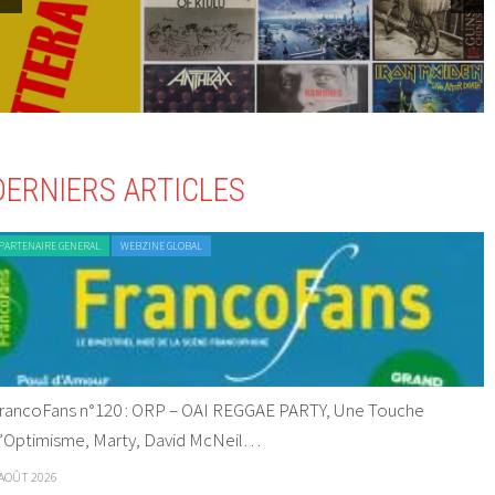
DERNIERS ARTICLES
PARTENAIRE GENERAL
WEBZINE GLOBAL
rancoFans n°120 : ORP – OAI REGGAE PARTY, Une Touche
’Optimisme, Marty, David McNeil…
 AOÛT 2026