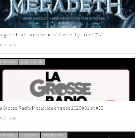
egadeth tire sa révérence à Paris et Lyon en 2027
 AOÛT 2026
ACTU METAL
WEBZINE METAL
a Grosse Radio Metal : les entrées 2026 #31 et #32
 AOÛT 2026
ACTU METAL
VIDEO METAL
WEBZINE METAL