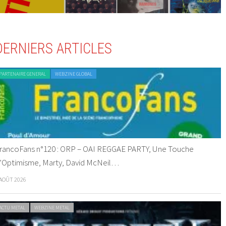
DERNIERS ARTICLES
PARTENAIRE GENERAL
WEBZINE GLOBAL
rancoFans n°120 : ORP – OAI REGGAE PARTY, Une Touche
’Optimisme, Marty, David McNeil…
 AOÛT 2026
ACTU METAL
WEBZINE METAL