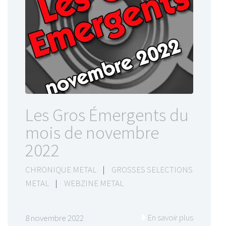
Les Gros Émergents du
mois de novembre
2022
CHRONIQUE METAL
|
GROSSES SELECTIONS
METAL
|
WEBZINE METAL
En savoir plus
8 novembre 2022