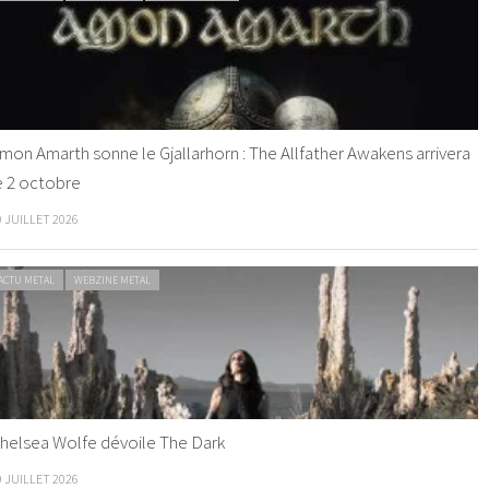
mon Amarth sonne le Gjallarhorn : The Allfather Awakens arrivera
e 2 octobre
0 JUILLET 2026
ACTU METAL
WEBZINE METAL
helsea Wolfe dévoile The Dark
9 JUILLET 2026