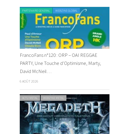
PARTENAIRE GENERAL
WEBZINE GLOBAL
FrancoFans n°120 : ORP – OAI REGGAE
PARTY, Une Touche d’Optimisme, Marty,
David McNeil…
6 AOÛT 2026
ACTU METAL
WEBZINE METAL