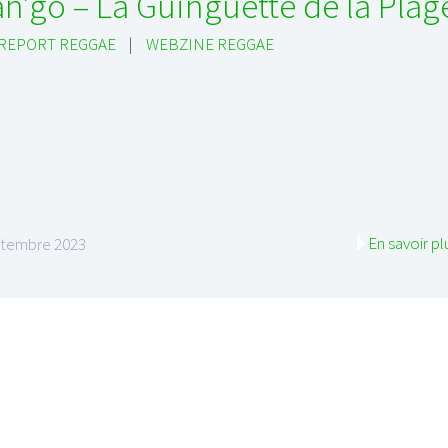
n’go – La Guinguette de la Plag
 REPORT REGGAE
|
WEBZINE REGGAE
En savoir pl
ptembre 2023