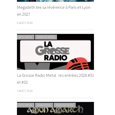
Megadeth tire sa révérence à Paris et Lyon
en 2027
6 AOÛT 2026
ACTU METAL
WEBZINE METAL
La Grosse Radio Metal : les entrées 2026 #31
et #32
4 AOÛT 2026
ACTU METAL
VIDEO METAL
WEBZINE METAL