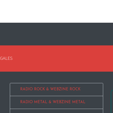
EGALES
RADIO ROCK & WEBZINE ROCK
RADIO METAL & WEBZINE METAL