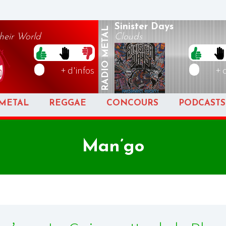
Sinister Days
METAL
heir World
Clouds
RADIO
+ d'infos
+ 
METAL
REGGAE
CONCOURS
PODCASTS
Man’go