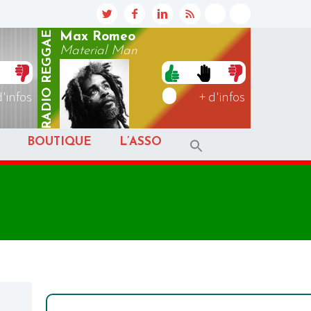
REGGAE
Max Romeo
Material Man
RADIO
d'infos
+ d'infos
BOUTIQUE
L’ASSO