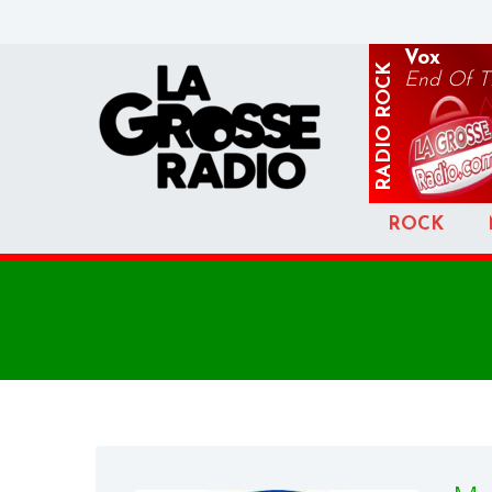
Vox
ROCK
End Of T
RADIO
ROCK