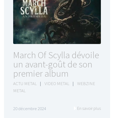
March Of Scylla dévoile
un avant-goût de son
premier album
ACTU METAL
|
VIDEO METAL
|
WEBZINE
METAL
En savoir plus
20 décembre 2024