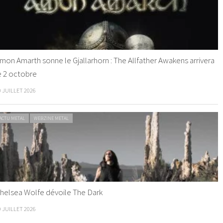
mon Amarth sonne le Gjallarhorn : The Allfather Awakens arrivera
e 2 octobre
0 JUILLET 2026
ACTU METAL
WEBZINE METAL
helsea Wolfe dévoile The Dark
9 JUILLET 2026