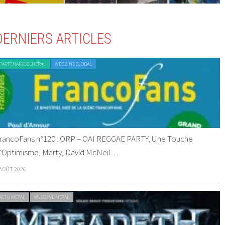
DERNIERS ARTICLES
PARTENAIRE GENERAL
WEBZINE GLOBAL
rancoFans n°120 : ORP – OAI REGGAE PARTY, Une Touche
’Optimisme, Marty, David McNeil…
 AOÛT 2026
ACTU METAL
WEBZINE METAL