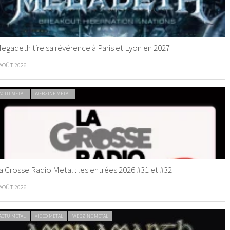
egadeth tire sa révérence à Paris et Lyon en 2027
 AOÛT 2026
ACTU METAL
WEBZINE METAL
a Grosse Radio Metal : les entrées 2026 #31 et #32
 AOÛT 2026
ACTU METAL
VIDEO METAL
WEBZINE METAL