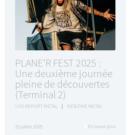
PLANE’R FEST 2025 :
Une deuxième journée
pleine de découvertes
(Terminal 2)
LIVE REPORT METAL
|
WEBZINE METAL
En savoir plus
25 juillet 2025