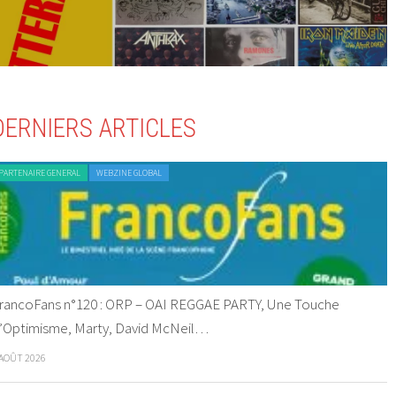
DERNIERS ARTICLES
PARTENAIRE GENERAL
WEBZINE GLOBAL
rancoFans n°120 : ORP – OAI REGGAE PARTY, Une Touche
’Optimisme, Marty, David McNeil…
 AOÛT 2026