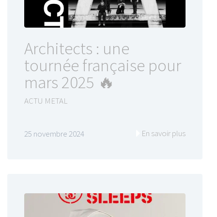
Architects : une
tournée française pour
mars 2025 🔥
ACTU METAL
En savoir plus
25 novembre 2024