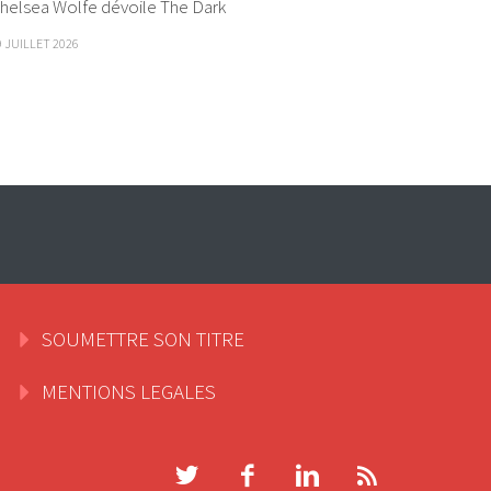
helsea Wolfe dévoile The Dark
9 JUILLET 2026
SOUMETTRE SON TITRE
MENTIONS LEGALES