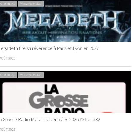
ACTU METAL
WEBZINE METAL
egadeth tire sa révérence à Paris et Lyon en 2027
 AOÛT 2026
ACTU METAL
WEBZINE METAL
a Grosse Radio Metal : les entrées 2026 #31 et #32
 AOÛT 2026