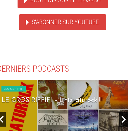
SOUTENIR SUR HELLOASSO
S'ABONNER SUR YOUTUBE
DERNIERS PODCASTS
LE GROS RIFFIFI
ttératurock !!!
LE GROS RIFFIFI – S