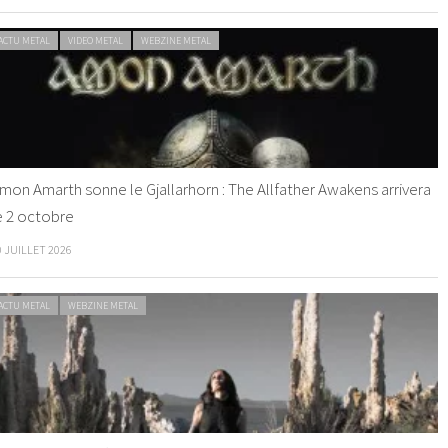
ACTU METAL
VIDEO METAL
WEBZINE METAL
mon Amarth sonne le Gjallarhorn : The Allfather Awakens arrivera
e 2 octobre
0 JUILLET 2026
ACTU METAL
WEBZINE METAL