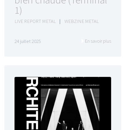
bien chaude (Terminal
1)
LIVE REPORT METAL
|
WEBZINE METAL
En savoir plus
24 juillet 2025