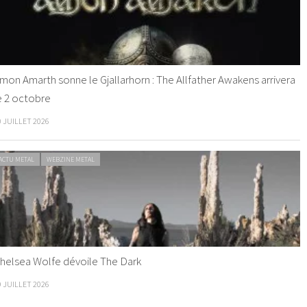
mon Amarth sonne le Gjallarhorn : The Allfather Awakens arrivera
e 2 octobre
0 JUILLET 2026
ACTU METAL
WEBZINE METAL
helsea Wolfe dévoile The Dark
9 JUILLET 2026