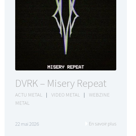
DVRK – Misery Repeat
ACTU METAL
|
VIDEO METAL
|
WEBZINE
METAL
En savoir plus
22 mai 2026