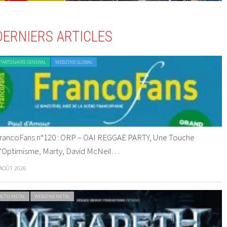
DERNIERS ARTICLES
PARTENAIRE GENERAL
WEBZINE GLOBAL
rancoFans n°120 : ORP – OAI REGGAE PARTY, Une Touche
’Optimisme, Marty, David McNeil…
 AOÛT 2026
ACTU METAL
WEBZINE METAL