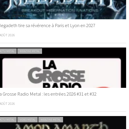
egadeth tire sa révérence à Paris et Lyon en 2027
 AOÛT 2026
ACTU METAL
WEBZINE METAL
a Grosse Radio Metal : les entrées 2026 #31 et #32
 AOÛT 2026
ACTU METAL
VIDEO METAL
WEBZINE METAL