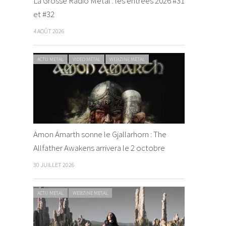
La Grosse Radio Metal : les entrées 2026 #31
et #32
4 AOÛT 2026
ACTU METAL
VIDEO METAL
WEBZINE METAL
Amon Amarth sonne le Gjallarhorn : The
Allfather Awakens arrivera le 2 octobre
30 JUILLET 2026
ACTU METAL
WEBZINE METAL