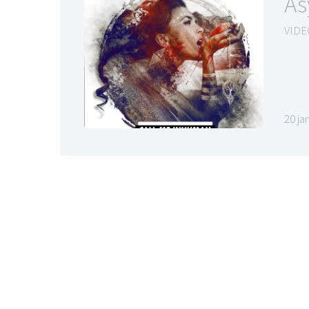
As
VIDE
20 ja