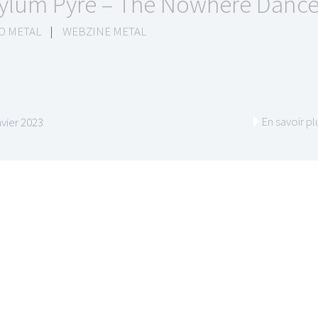
ylum Pyre – The Nowhere Danc
O METAL
|
WEBZINE METAL
En savoir pl
nvier 2023