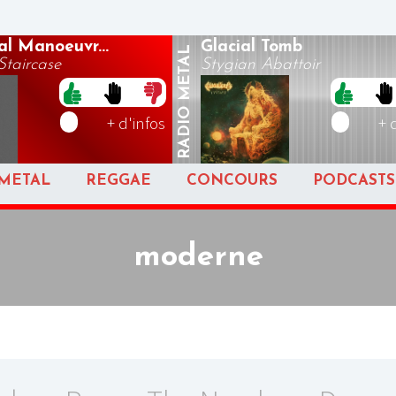
al Manoeuvr...
Glacial Tomb
METAL
taircase
Stygian Abattoir
RADIO
+ d'infos
+ 
METAL
REGGAE
CONCOURS
PODCASTS
moderne