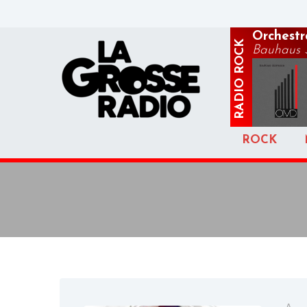
Orchestr
ROCK
Bauhaus S
RADIO
ROCK