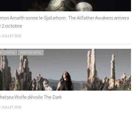
mon Amarth sonne le Gjallarhorn : The Allfather Awakens arrivera
e 2 octobre
0 JUILLET 2026
ACTU METAL
WEBZINE METAL
helsea Wolfe dévoile The Dark
9 JUILLET 2026