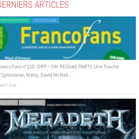
DERNIERS ARTICLES
PARTENAIRE GENERAL
WEBZINE GLOBAL
rancoFans n°120 : ORP – OAI REGGAE PARTY, Une Touche
’Optimisme, Marty, David McNeil…
 AOÛT 2026
ACTU METAL
WEBZINE METAL