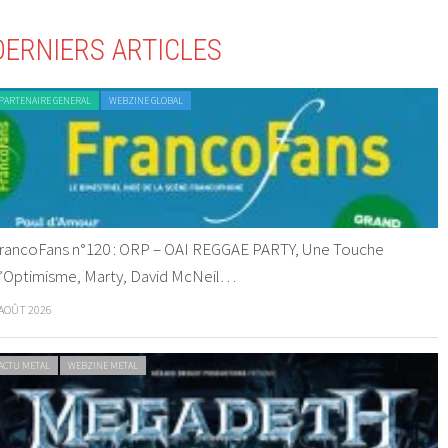
DERNIERS ARTICLES
PARTENAIRE GENERAL
WEBZINE GLOBAL
rancoFans n°120 : ORP – OAI REGGAE PARTY, Une Touche
’Optimisme, Marty, David McNeil…
 AOÛT 2026
ACTU METAL
WEBZINE METAL