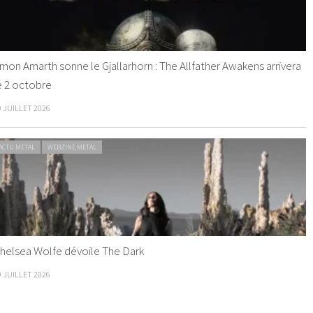
mon Amarth sonne le Gjallarhorn : The Allfather Awakens arrivera
e 2 octobre
0 JUILLET 2026
ACTU METAL
WEBZINE METAL
helsea Wolfe dévoile The Dark
9 JUILLET 2026