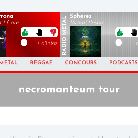
rona
Spheres
METAL
 I Care
Virtual Prison
RADIO
+ d'infos
+ 
METAL
REGGAE
CONCOURS
PODCASTS
necromanteum tour