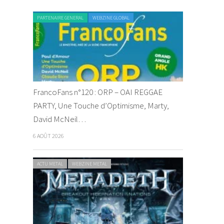
PARTENAIRE GENERAL
WEBZINE GLOBAL
FrancoFans n°120 : ORP – OAI REGGAE
PARTY, Une Touche d’Optimisme, Marty,
David McNeil…
6 AOÛT 2026
ACTU METAL
WEBZINE METAL