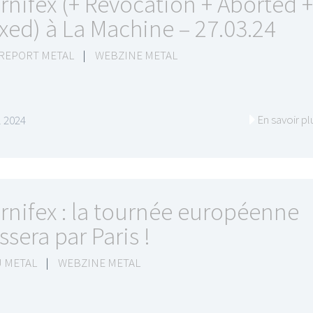
rnifex (+ Revocation + Aborted +
xed) à La Machine – 27.03.24
 REPORT METAL
|
WEBZINE METAL
En savoir pl
il 2024
rnifex : la tournée européenne
ssera par Paris !
 METAL
|
WEBZINE METAL