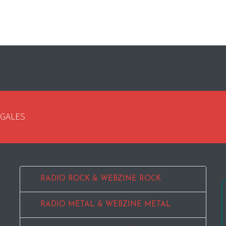
EGALES
RADIO ROCK & WEBZINE ROCK
RADIO METAL & WEBZINE METAL