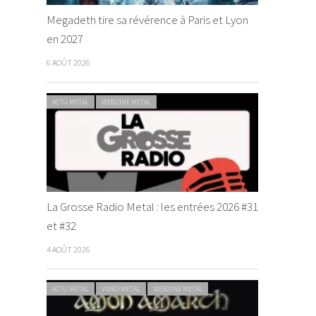
Megadeth tire sa révérence à Paris et Lyon
en 2027
6 AOÛT 2026
ACTU METAL
WEBZINE METAL
La Grosse Radio Metal : les entrées 2026 #31
et #32
4 AOÛT 2026
ACTU METAL
VIDEO METAL
WEBZINE METAL