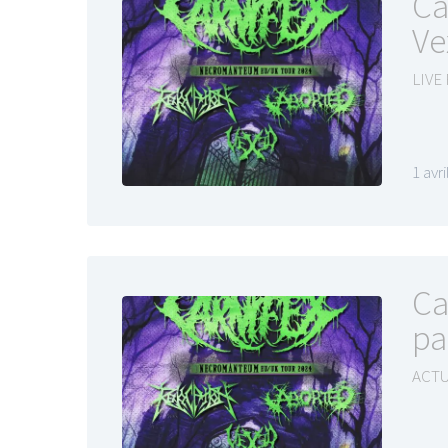
Ca
Ve
LIVE
1 avr
Ca
pa
ACTU