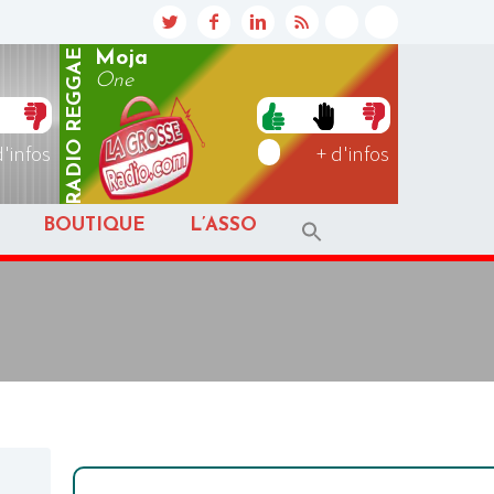
REGGAE
Moja
One
RADIO
d'infos
+ d'infos
BOUTIQUE
L’ASSO