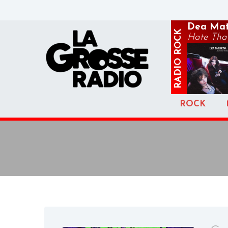
Dea Mat
ROCK
Hate That
RADIO
ROCK