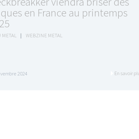
ckbreakker viendra briser des
ques en France au printemps
25
 METAL
|
WEBZINE METAL
En savoir pl
ovembre 2024