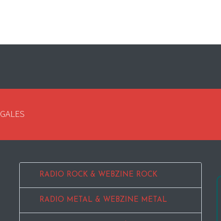
EGALES
RADIO ROCK & WEBZINE ROCK
RADIO METAL & WEBZINE METAL