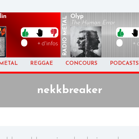
lin
Olyp
METAL
The Human Error
RADIO
+ d'infos
+ 
METAL
REGGAE
CONCOURS
PODCASTS
nekkbreaker