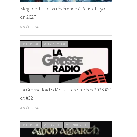
Megadeth tire sa révérence à Paris et Lyon
en 2027
6 AOÛT 2026
ACTU METAL
WEBZINE METAL
La Grosse Radio Metal : les entrées 2026 #31
et #32
4 AOÛT 2026
ACTU METAL
VIDEO METAL
WEBZINE METAL