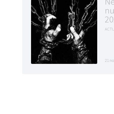
Ne
nu
20
ACTU
21 n