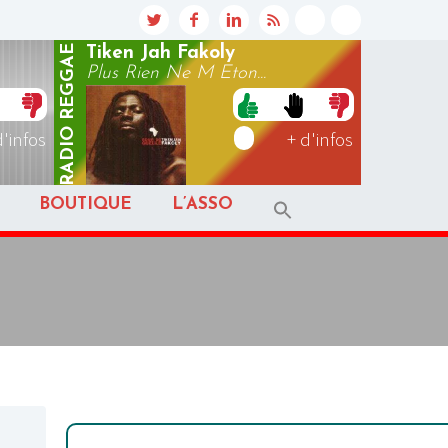
REGGAE
Tiken Jah Fakoly
Plus Rien Ne M Eton...
RADIO
d'infos
+ d'infos
BOUTIQUE
L’ASSO