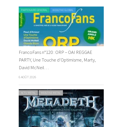
PARTENAIRE GENERAL
WEBZINE GLOBAL
FrancoFans n°120 : ORP – OAI REGGAE
PARTY, Une Touche d’Optimisme, Marty,
David McNeil…
6 AOÛT 2026
ACTU METAL
WEBZINE METAL