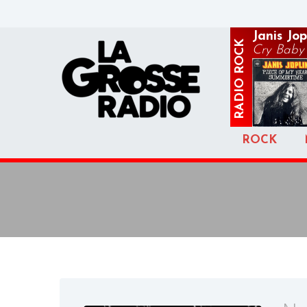
Janis Jop
ROCK
Cry Baby
RADIO
ROCK