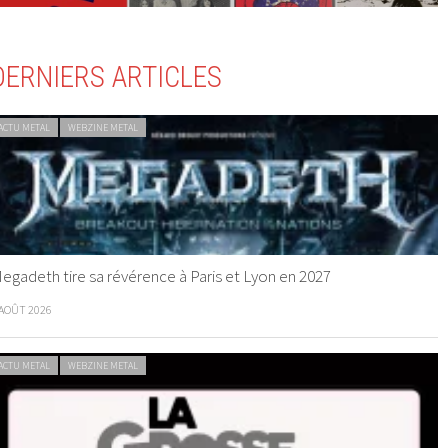
DERNIERS ARTICLES
ACTU METAL
WEBZINE METAL
egadeth tire sa révérence à Paris et Lyon en 2027
 AOÛT 2026
ACTU METAL
WEBZINE METAL