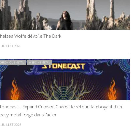
helsea Wolfe dévoile The Dark
9 JUILLET 2026
CHRONIQUE METAL
WEBZINE METAL
tonecast – Expand Crimson Chaos : le retour flamboyant d’un
eavy metal forgé dans l’acier
8 JUILLET 2026