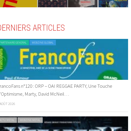
DERNIERS ARTICLES
PARTENAIRE GENERAL
WEBZINE GLOBAL
rancoFans n°120 : ORP – OAI REGGAE PARTY, Une Touche
’Optimisme, Marty, David McNeil…
 AOÛT 2026
ACTU METAL
WEBZINE METAL