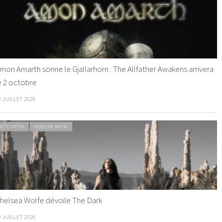
mon Amarth sonne le Gjallarhorn : The Allfather Awakens arrivera
e 2 octobre
0 JUILLET 2026
ACTU METAL
WEBZINE METAL
helsea Wolfe dévoile The Dark
9 JUILLET 2026