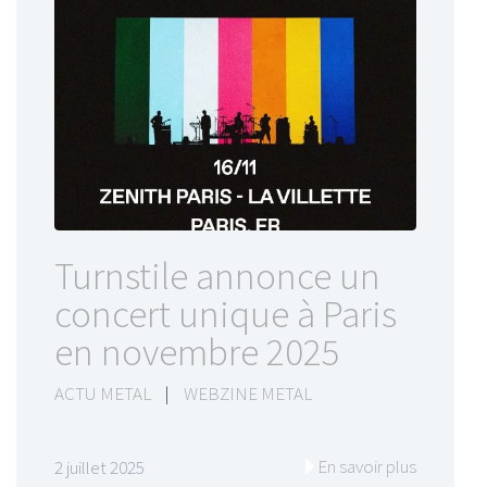
Turnstile annonce un
concert unique à Paris
en novembre 2025
ACTU METAL
|
WEBZINE METAL
En savoir plus
2 juillet 2025