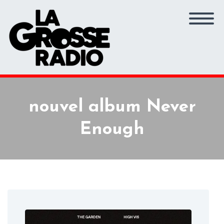
nouvel album Never
Enough