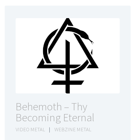
Behemoth – Thy
Becoming Eternal
VIDEO METAL
|
WEBZINE METAL