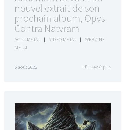
nouvel extrait de son
prochain album, Opvs
Contra Natvram
ACTU METAL
|
VIDEO METAL
|
WEBZINE
METAL
En savoir plus
5 août 2022