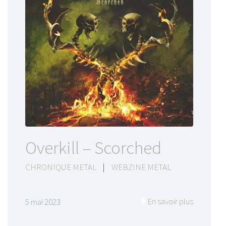
Overkill – Scorched
CHRONIQUE METAL
|
WEBZINE METAL
En savoir plus
5 mai 2023