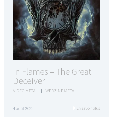
In Flames – The Great
Deceiver
VIDEO METAL
|
WEBZINE METAL
En savoir plus
4 août 2022