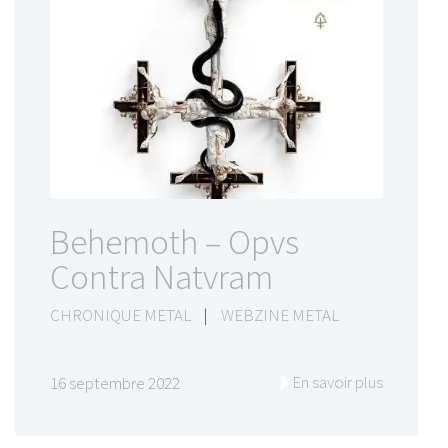
Behemoth – Opvs
Contra Natvram
CHRONIQUE METAL
|
WEBZINE METAL
En savoir plus
16 septembre 2022