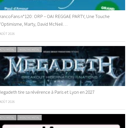
rancoFans n°120 : ORP – OAI REGGAE PARTY, Une Touche
’Optimisme, Marty, David McNeil…
 AOÛT 2026
ACTU METAL
WEBZINE METAL
egadeth tire sa révérence à Paris et Lyon en 2027
 AOÛT 2026
ACTU METAL
WEBZINE METAL