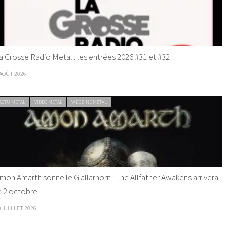
a Grosse Radio Metal : les entrées 2026 #31 et #32
 AOÛT 2026
ACTU METAL
VIDEO METAL
WEBZINE METAL
mon Amarth sonne le Gjallarhorn : The Allfather Awakens arrivera
e 2 octobre
0 JUILLET 2026