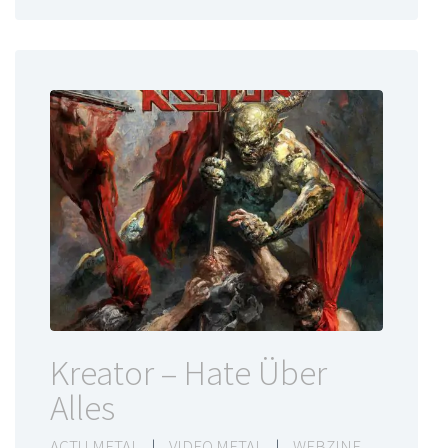
Kreator – Hate Über
Alles
ACTU METAL
|
VIDEO METAL
|
WEBZINE