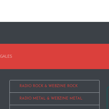
EGALES
RADIO ROCK & WEBZINE ROCK
RADIO METAL & WEBZINE METAL