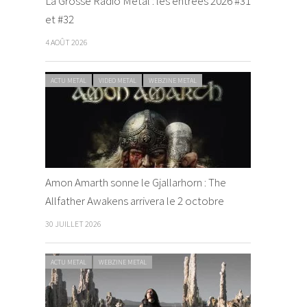
La Grosse Radio Metal : les entrées 2026 #31
et #32
4 AOÛT 2026
ACTU METAL
VIDEO METAL
WEBZINE METAL
Amon Amarth sonne le Gjallarhorn : The
Allfather Awakens arrivera le 2 octobre
30 JUILLET 2026
ACTU METAL
WEBZINE METAL