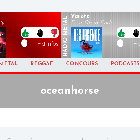
Yarotz
METAL
ty
Four Dead Ends
RADIO
+ d'infos
+ 
METAL
REGGAE
CONCOURS
PODCASTS
oceanhorse