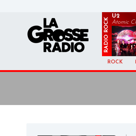
U2
ROCK
Atomic Ci
RADIO
ROCK