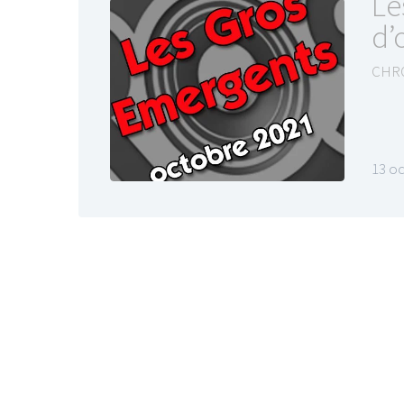
Le
d’
CHR
13 o