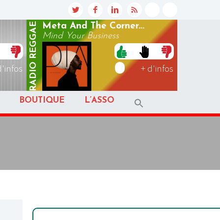
REGGAE
Meta And The Corner...
Mind Your Business
RADIO
d'infos
+ d'infos
BOUTIQUE
L’ASSO