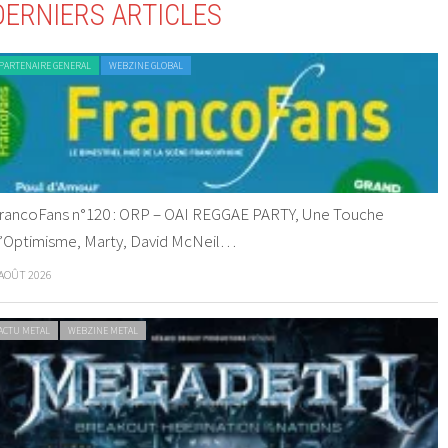
DERNIERS ARTICLES
PARTENAIRE GENERAL
WEBZINE GLOBAL
rancoFans n°120 : ORP – OAI REGGAE PARTY, Une Touche
’Optimisme, Marty, David McNeil…
 AOÛT 2026
ACTU METAL
WEBZINE METAL