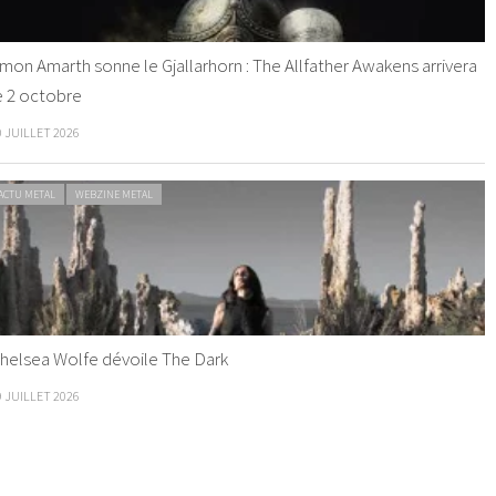
mon Amarth sonne le Gjallarhorn : The Allfather Awakens arrivera
e 2 octobre
0 JUILLET 2026
ACTU METAL
WEBZINE METAL
helsea Wolfe dévoile The Dark
9 JUILLET 2026