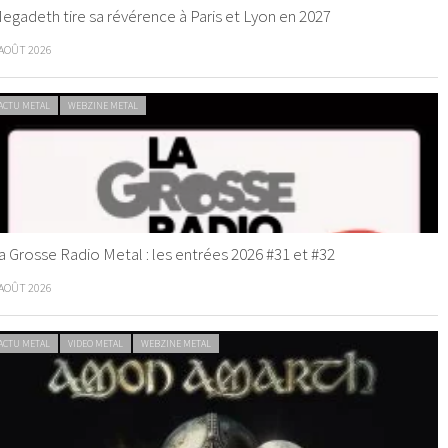
egadeth tire sa révérence à Paris et Lyon en 2027
 AOÛT 2026
ACTU METAL
WEBZINE METAL
a Grosse Radio Metal : les entrées 2026 #31 et #32
 AOÛT 2026
ACTU METAL
VIDEO METAL
WEBZINE METAL