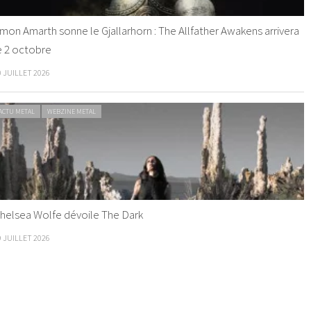
mon Amarth sonne le Gjallarhorn : The Allfather Awakens arrivera
e 2 octobre
0 JUILLET 2026
ACTU METAL
WEBZINE METAL
helsea Wolfe dévoile The Dark
9 JUILLET 2026