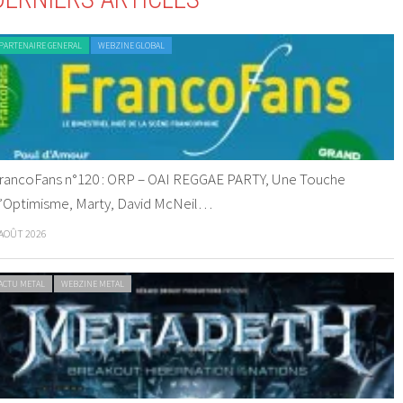
PARTENAIRE GENERAL
WEBZINE GLOBAL
rancoFans n°120 : ORP – OAI REGGAE PARTY, Une Touche
’Optimisme, Marty, David McNeil…
 AOÛT 2026
ACTU METAL
WEBZINE METAL