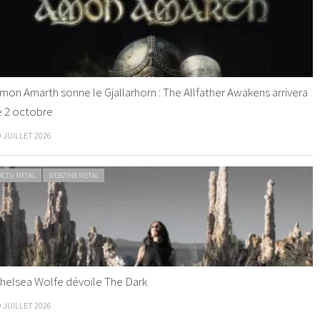
mon Amarth sonne le Gjallarhorn : The Allfather Awakens arrivera
e 2 octobre
0 JUILLET 2026
ACTU METAL
WEBZINE METAL
helsea Wolfe dévoile The Dark
9 JUILLET 2026