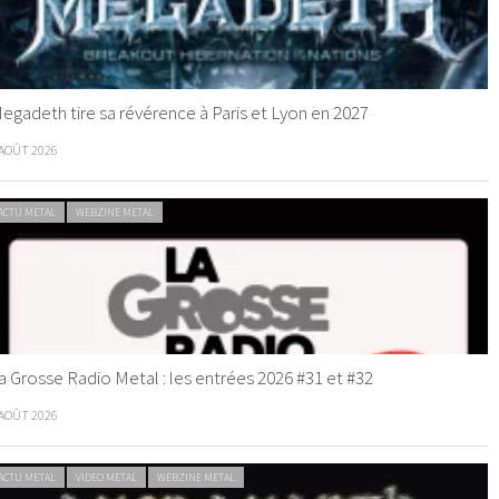
egadeth tire sa révérence à Paris et Lyon en 2027
 AOÛT 2026
ACTU METAL
WEBZINE METAL
a Grosse Radio Metal : les entrées 2026 #31 et #32
 AOÛT 2026
ACTU METAL
VIDEO METAL
WEBZINE METAL