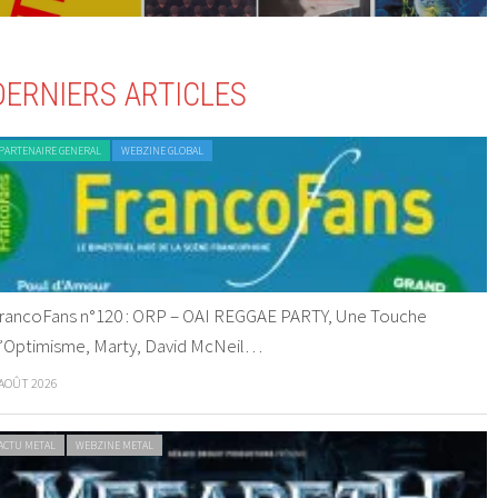
DERNIERS ARTICLES
PARTENAIRE GENERAL
WEBZINE GLOBAL
rancoFans n°120 : ORP – OAI REGGAE PARTY, Une Touche
’Optimisme, Marty, David McNeil…
 AOÛT 2026
ACTU METAL
WEBZINE METAL