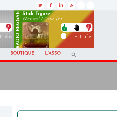
REGGAE
Stick Figure
Natural Mystic [Ft....
RADIO
d'infos
+ d'infos
BOUTIQUE
L’ASSO