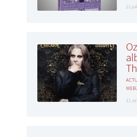
21 ju
Oz
al
Th
ACTU
WEB
11 s