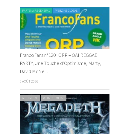
PARTENAIRE GENERAL
WEBZINE GLOBAL
FrancoFans n°120 : ORP – OAI REGGAE
PARTY, Une Touche d’Optimisme, Marty,
David McNeil…
6 AOÛT 2026
ACTU METAL
WEBZINE METAL