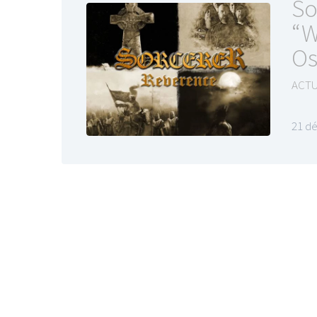
So
“W
Os
ACTU
LE GROS RIFFIF
21 d
LE GRO
Christm