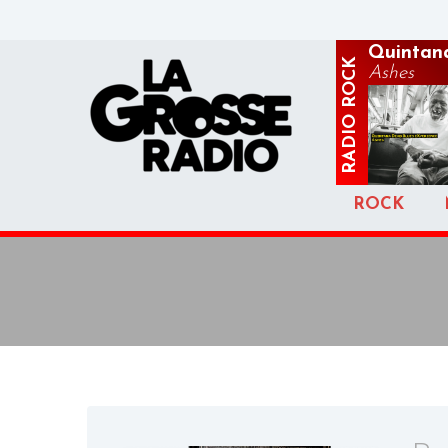
Quintana
ROCK
Ashes
RADIO
ROCK