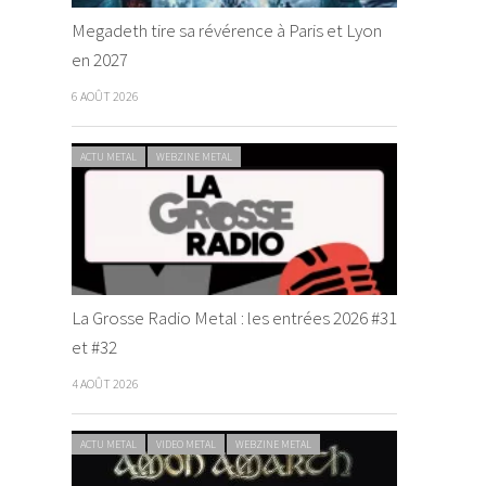
Megadeth tire sa révérence à Paris et Lyon
en 2027
6 AOÛT 2026
ACTU METAL
WEBZINE METAL
La Grosse Radio Metal : les entrées 2026 #31
et #32
4 AOÛT 2026
ACTU METAL
VIDEO METAL
WEBZINE METAL