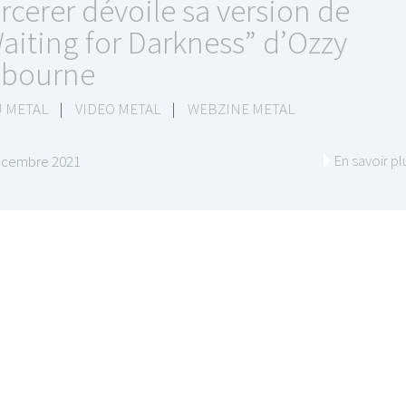
rcerer dévoile sa version de
aiting for Darkness” d’Ozzy
bourne
 METAL
|
VIDEO METAL
|
WEBZINE METAL
I
LE GROS RIFFIFI
En savoir pl
écembre 2021
S RIFFIFI –
LE GROS RIFFIFI – Su
as Riffifi 2025 !!!
The Covers !!!