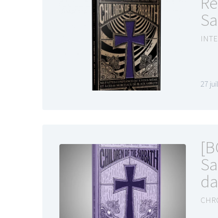
Re
Sa
INTE
27 ju
[B
Sa
da
CHR