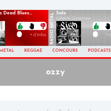
 Dead Blues...
Salo
METAL
Liberte Surannee
RADIO
+ d'infos
+ 
METAL
REGGAE
CONCOURS
PODCASTS
ozzy