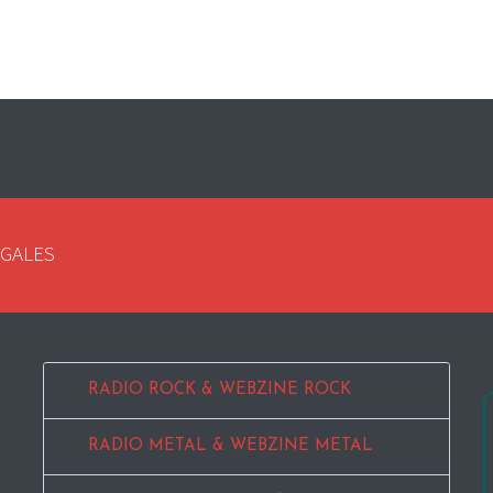
EGALES
RADIO ROCK & WEBZINE ROCK
RADIO METAL & WEBZINE METAL