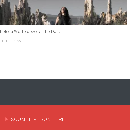
helsea Wolfe dévoile The Dark
9 JUILLET 2026
SOUMETTRE SON TITRE