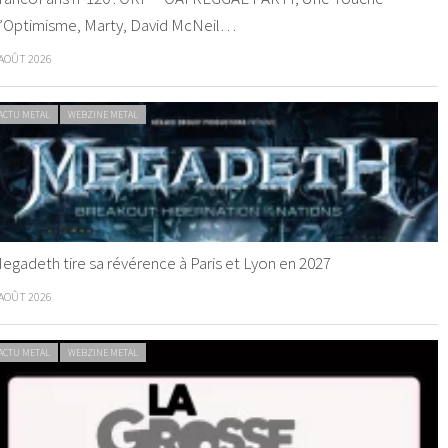
’Optimisme, Marty, David McNeil…
 AOÛT 2026
ACTU METAL
WEBZINE METAL
egadeth tire sa révérence à Paris et Lyon en 2027
 AOÛT 2026
ACTU METAL
WEBZINE METAL