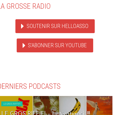
LA GROSSE RADIO
SOUTENIR SUR HELLOASSO
S'ABONNER SUR YOUTUBE
DERNIERS PODCASTS
LE GROS RIFFIFI
LE GROS RIFFIFI – Littératurock !!!