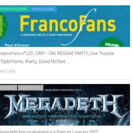
PARTENAIRE GENERAL
WEBZINE GLOBAL
rancoFans n°120 : ORP – OAI REGGAE PARTY, Une Touche
’Optimisme, Marty, David McNeil…
 AOÛT 2026
ACTU METAL
WEBZINE METAL
egadeth tire sa révérence à Paris et Lyon en 2027