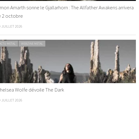
mon Amarth sonne le Gjallarhorn : The Allfather Awakens arrivera
e 2 octobre
0 JUILLET 2026
ACTU METAL
WEBZINE METAL
helsea Wolfe dévoile The Dark
9 JUILLET 2026