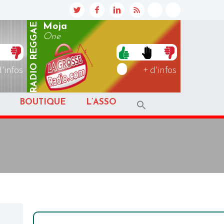
REGGAE
Moja
One
RADIO
d'infos
+ d'infos
BOUTIQUE
L’ASSO