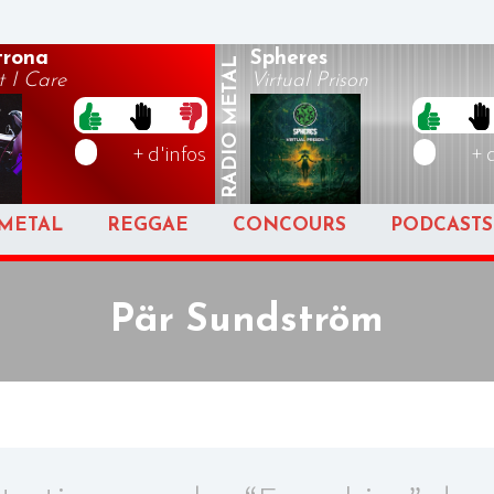
rona
Spheres
METAL
 I Care
Virtual Prison
RADIO
+ d'infos
+ 
METAL
REGGAE
CONCOURS
PODCASTS
Pär Sundström