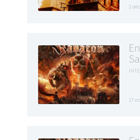
2 dé
En
Sa
INTE
17 o