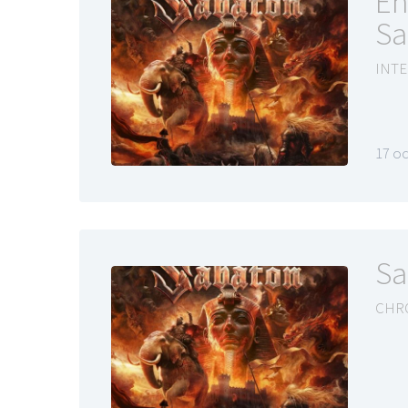
En
Sa
INTE
LE GROS RIFFIF
17 o
LE GRO
Christm
Sa
CHR