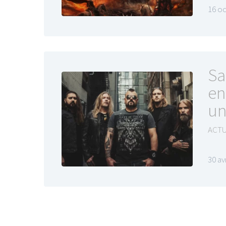
16 o
Sa
en
un
ACTU
30 av