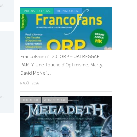
us
PARTENAIRE GENERAL
WEBZINE GLOBAL
c
FrancoFans n°120 : ORP – OAI REGGAE
PARTY, Une Touche d’Optimisme, Marty,
David McNeil…
6 AOÛT 2026
us
ACTU METAL
WEBZINE METAL