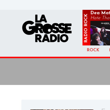
Dea Mat
ROCK
Hate That
RADIO
ROCK