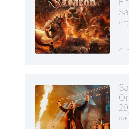
En
Sa
INTE
27 fé
Sa
Or
29
LIVE