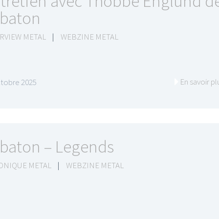
tretien avec Thobbe Englund d
baton
RVIEW METAL
|
WEBZINE METAL
I
LE GROS RIFFIFI
En savoir pl
ctobre 2025
S RIFFIFI –
LE GROS RIFFIFI – Su
as Riffifi 2025 !!!
The Covers !!!
baton – Legends
ONIQUE METAL
|
WEBZINE METAL