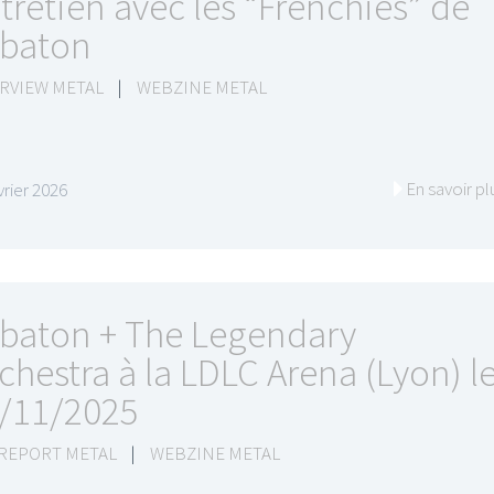
tretien avec les “Frenchies” de
baton
RVIEW METAL
|
WEBZINE METAL
En savoir pl
vrier 2026
baton + The Legendary
chestra à la LDLC Arena (Lyon) l
/11/2025
 REPORT METAL
|
WEBZINE METAL