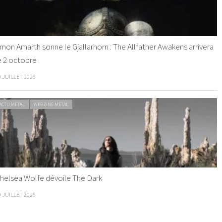
mon Amarth sonne le Gjallarhorn : The Allfather Awakens arrivera
e 2 octobre
0 JUILLET 2026
ACTU METAL
WEBZINE METAL
helsea Wolfe dévoile The Dark
9 JUILLET 2026