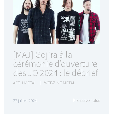
[MAJ] Gojira à la
cérémonie d’ouverture
des JO 2024 : le débrief
ACTU METAL
|
WEBZINE METAL
En savoir plus
27 juillet 2024