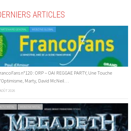
DERNIERS ARTICLES
PARTENAIRE GENERAL
WEBZINE GLOBAL
rancoFans n°120 : ORP – OAI REGGAE PARTY, Une Touche
’Optimisme, Marty, David McNeil…
 AOÛT 2026
ACTU METAL
WEBZINE METAL