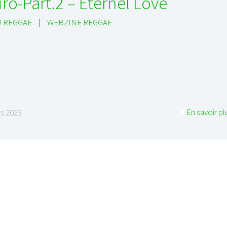
ïro-Part.2 – Eternel Love
 REGGAE
|
WEBZINE REGGAE
En savoir pl
s 2023