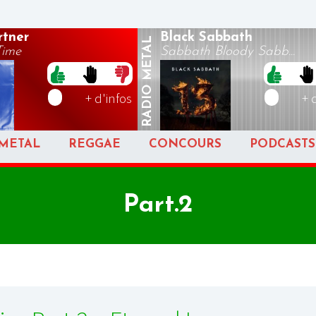
rtner
Black Sabbath
METAL
Time
Sabbath Bloody Sabb...
RADIO
+ d'infos
+ 
METAL
REGGAE
CONCOURS
PODCASTS
Part.2