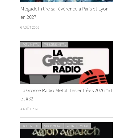
Megadeth tire sa révérence à Paris et Lyon
en 2027
6 AOÛT 2026
ACTU METAL
WEBZINE METAL
La Grosse Radio Metal : les entrées 2026 #31
et #32
4 AOÛT 2026
ACTU METAL
VIDEO METAL
WEBZINE METAL