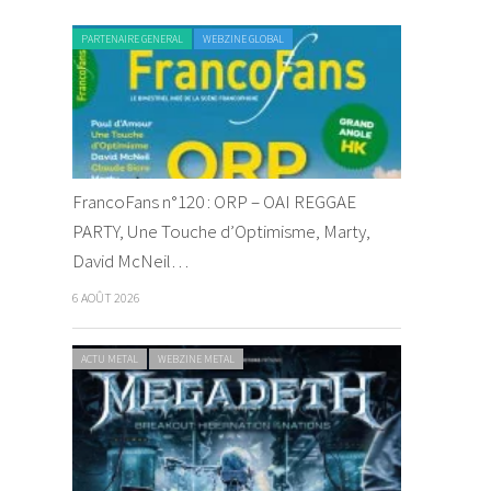
PARTENAIRE GENERAL
WEBZINE GLOBAL
FrancoFans n°120 : ORP – OAI REGGAE
PARTY, Une Touche d’Optimisme, Marty,
David McNeil…
6 AOÛT 2026
ACTU METAL
WEBZINE METAL