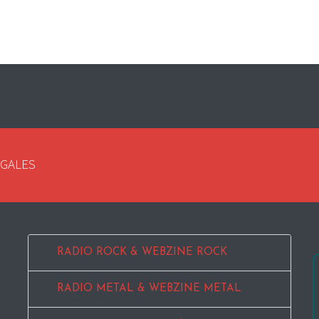
EGALES
RADIO ROCK & WEBZINE ROCK
RADIO METAL & WEBZINE METAL