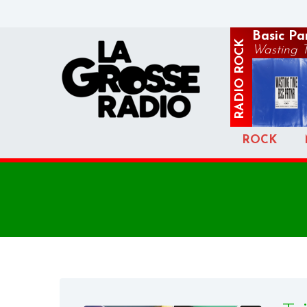
Basic Pa
ROCK
Wasting 
RADIO
ROCK