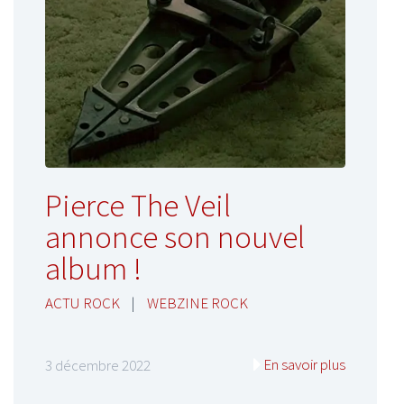
Pierce The Veil
annonce son nouvel
album !
ACTU ROCK
|
WEBZINE ROCK
En savoir plus
3 décembre 2022