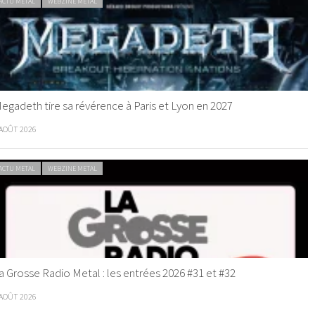
ACTU METAL
WEBZINE METAL
egadeth tire sa révérence à Paris et Lyon en 2027
 AOÛT 2026
ACTU METAL
WEBZINE METAL
a Grosse Radio Metal : les entrées 2026 #31 et #32
 AOÛT 2026