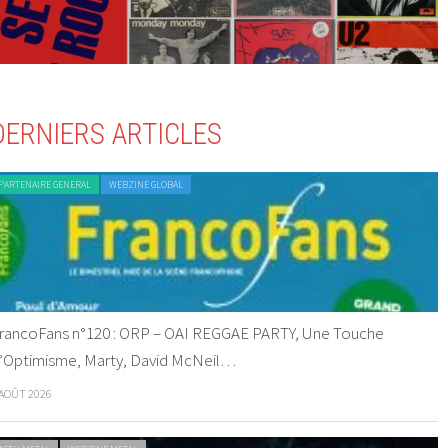
DERNIERS ARTICLES
PARTENAIRE GENERAL
WEBZINE GLOBAL
rancoFans n°120 : ORP – OAI REGGAE PARTY, Une Touche
’Optimisme, Marty, David McNeil…
 AOÛT 2026