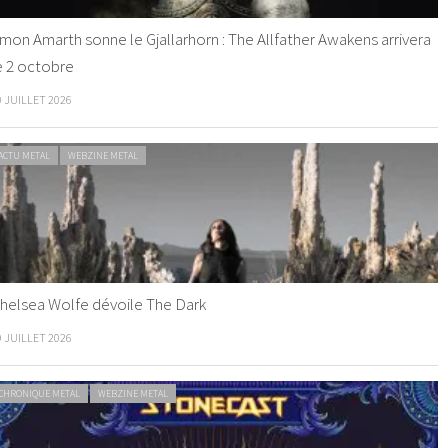
mon Amarth sonne le Gjallarhorn : The Allfather Awakens arrivera
e 2 octobre
0 JUILLET 2026
ACTU METAL
WEBZINE METAL
helsea Wolfe dévoile The Dark
9 JUILLET 2026
CHRONIQUE METAL
WEBZINE METAL