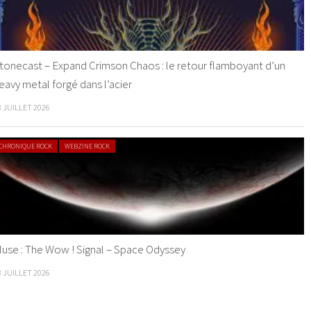
tonecast – Expand Crimson Chaos : le retour flamboyant d’un
eavy metal forgé dans l’acier
8 JUILLET 2026
CHRONIQUE ROCK
WEBZINE ROCK
use : The Wow ! Signal – Space Odyssey
8 JUILLET 2026