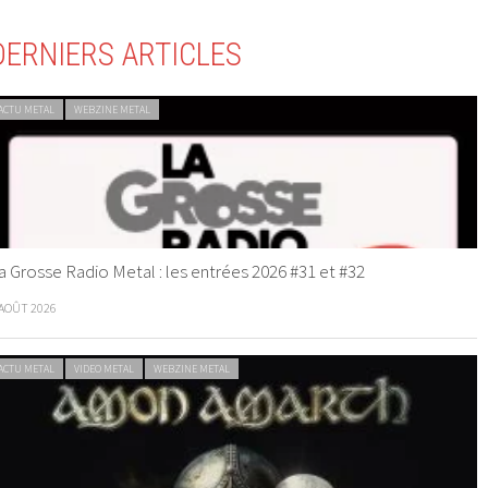
DERNIERS ARTICLES
ACTU METAL
WEBZINE METAL
a Grosse Radio Metal : les entrées 2026 #31 et #32
 AOÛT 2026
ACTU METAL
VIDEO METAL
WEBZINE METAL