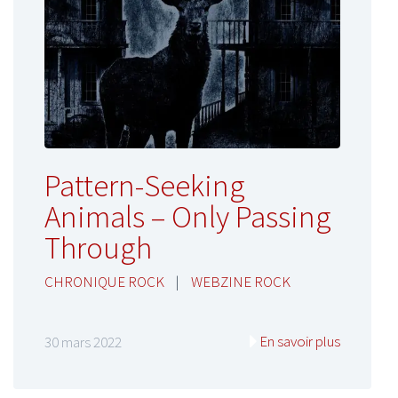
Pattern-Seeking
Animals – Only Passing
Through
CHRONIQUE ROCK
|
WEBZINE ROCK
En savoir plus
30 mars 2022