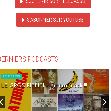
SOUTENIR SUR HELLOASSO
S'ABONNER SUR YOUTUBE
DERNIERS PODCASTS
LE GROS RIFFIFI
LE GROS RIFFIFI – Littératurock !!!