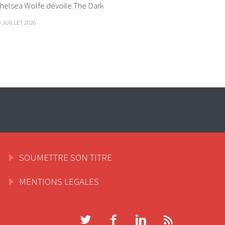
helsea Wolfe dévoile The Dark
9 JUILLET 2026
SOUMETTRE SON TITRE
MENTIONS LEGALES