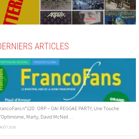
DERNIERS ARTICLES
PARTENAIRE GENERAL
WEBZINE GLOBAL
rancoFans n°120 : ORP – OAI REGGAE PARTY, Une Touche
’Optimisme, Marty, David McNeil…
 AOÛT 2026