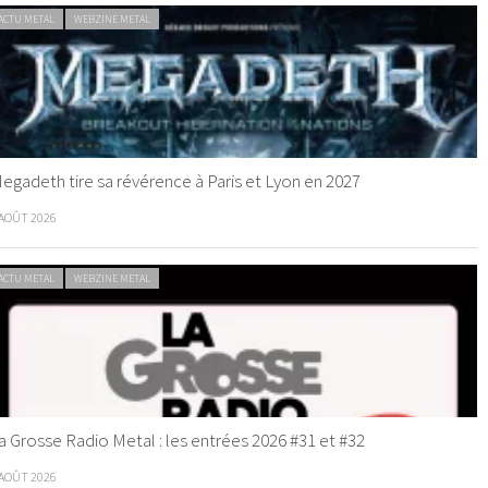
ACTU METAL
WEBZINE METAL
egadeth tire sa révérence à Paris et Lyon en 2027
 AOÛT 2026
ACTU METAL
WEBZINE METAL
a Grosse Radio Metal : les entrées 2026 #31 et #32
 AOÛT 2026