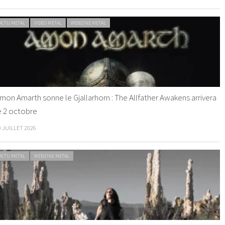
ACTU METAL
VIDEO METAL
WEBZINE METAL
mon Amarth sonne le Gjallarhorn : The Allfather Awakens arrivera
e 2 octobre
0 JUILLET 2026
ACTU METAL
WEBZINE METAL