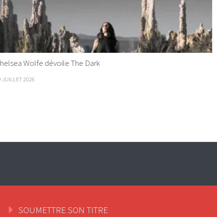
helsea Wolfe dévoile The Dark
9 JUILLET 2026
SOUMETTRE SON TITRE