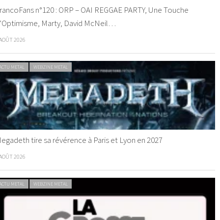
rancoFans n°120 : ORP – OAI REGGAE PARTY, Une Touche
’Optimisme, Marty, David McNeil…
 AOÛT 2026
ACTU METAL
WEBZINE METAL
egadeth tire sa révérence à Paris et Lyon en 2027
 AOÛT 2026
ACTU METAL
WEBZINE METAL