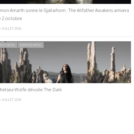
mon Amarth sonne le Gjallarhorn : The Allfather Awakens arrivera
e 2 octobre
0 JUILLET 2026
ACTU METAL
WEBZINE METAL
helsea Wolfe dévoile The Dark
9 JUILLET 2026