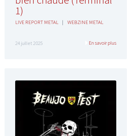
bien chaude (Terminal
1)
LIVE REPORT METAL
|
WEBZINE METAL
En savoir plus
24 juillet 2025