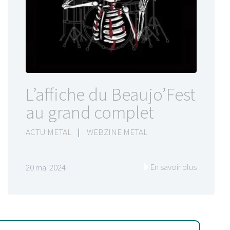
L’affiche du Beaujo’Fest
au grand complet
ACTU METAL
|
WEBZINE METAL
En savoir plus
20 mai 2024