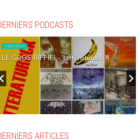
DERNIERS PODCASTS
LE GROS RIFFIFI
ttératurock !!!
LE GROS RIFFIFI – S
DERNIERS ARTICLES