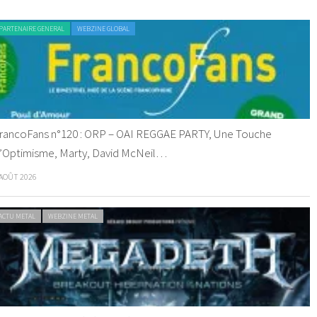
PARTENAIRE GENERAL
WEBZINE GLOBAL
rancoFans n°120 : ORP – OAI REGGAE PARTY, Une Touche
’Optimisme, Marty, David McNeil…
 AOÛT 2026
ACTU METAL
WEBZINE METAL