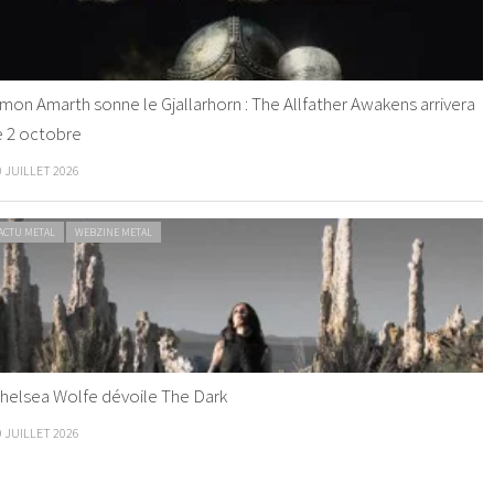
mon Amarth sonne le Gjallarhorn : The Allfather Awakens arrivera
e 2 octobre
0 JUILLET 2026
ACTU METAL
WEBZINE METAL
helsea Wolfe dévoile The Dark
9 JUILLET 2026