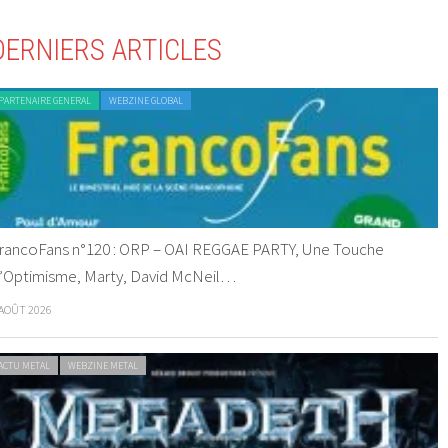
DERNIERS ARTICLES
PARTENAIRE GENERAL
WEBZINE GLOBAL
rancoFans n°120 : ORP – OAI REGGAE PARTY, Une Touche
’Optimisme, Marty, David McNeil…
 AOÛT 2026
ACTU METAL
WEBZINE METAL