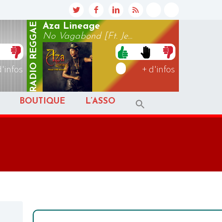
REGGAE
Aza Lineage
No Vagabond [Ft. Je...
RADIO
d'infos
+ d'infos
BOUTIQUE
L’ASSO