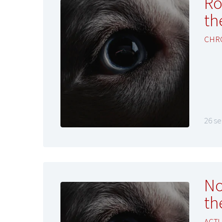
Ro
th
CHR
26 s
No
th
ACT