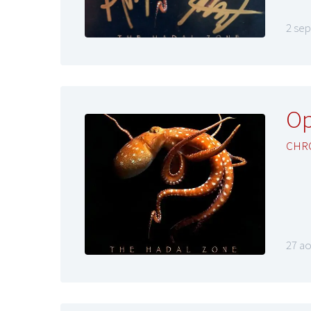
2 se
Op
CHR
27 ao