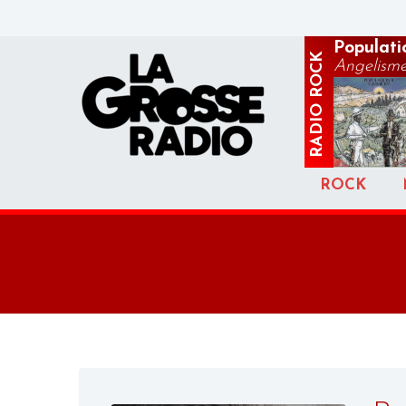
Populatio
ROCK
Angelism
RADIO
ROCK