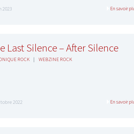
En savoir pl
in 2023
LE GROS RIFFIFI
e Last Silence – After Silence
IFFIFI –
LE GROS RIFFIFI – Surfin
ONIQUE ROCK
|
WEBZINE ROCK
iffifi 2025 !!!
The Covers !!!
En savoir pl
ctobre 2022