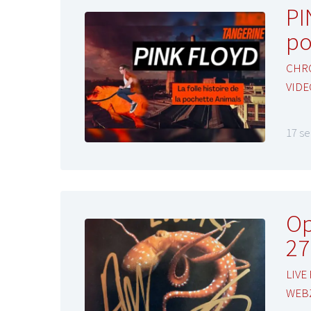
PI
po
CHR
VIDE
17 s
Op
27
LIVE
WEB