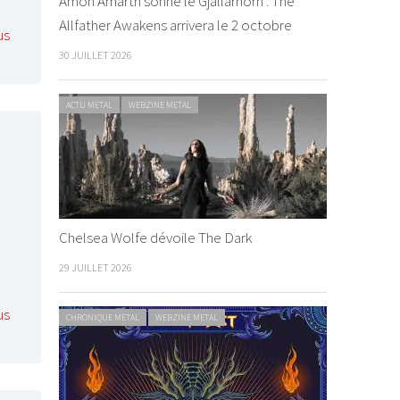
Amon Amarth sonne le Gjallarhorn : The
Allfather Awakens arrivera le 2 octobre
us
30 JUILLET 2026
ACTU METAL
WEBZINE METAL
Chelsea Wolfe dévoile The Dark
29 JUILLET 2026
us
CHRONIQUE METAL
WEBZINE METAL