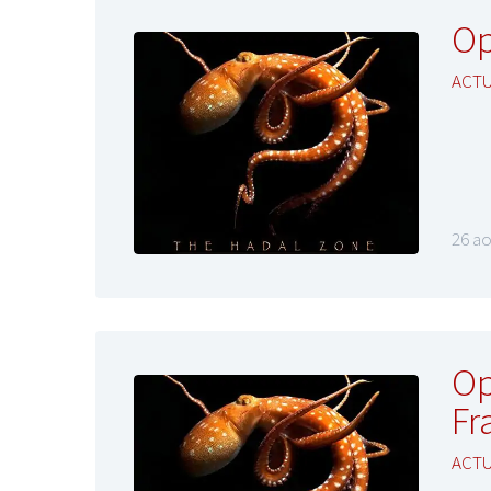
Op
ACT
26 ao
Op
Fr
ACT