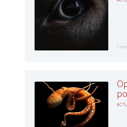
1 se
Op
po
ACTU