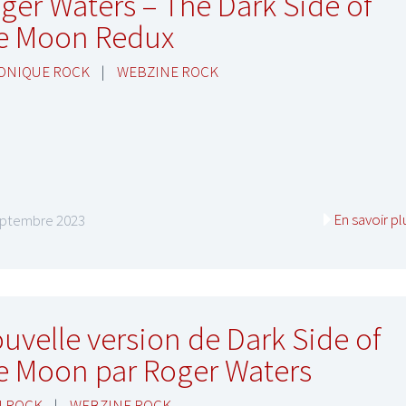
ger Waters – The Dark Side of
e Moon Redux
ONIQUE ROCK
|
WEBZINE ROCK
En savoir pl
eptembre 2023
uvelle version de Dark Side of
e Moon par Roger Waters
U ROCK
|
WEBZINE ROCK