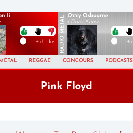
n Ii
Ozzy Osbourne
METAL
e
I Don't Know
RADIO
+ d'infos
+ 
METAL
REGGAE
CONCOURS
PODCASTS
Pink Floyd