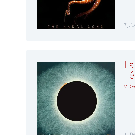
7 juil
La
Té
VIDE
11 fé