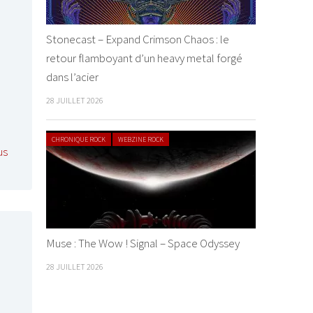
Stonecast – Expand Crimson Chaos : le
retour flamboyant d’un heavy metal forgé
dans l’acier
28 JUILLET 2026
CHRONIQUE ROCK
WEBZINE ROCK
us
Muse : The Wow ! Signal – Space Odyssey
28 JUILLET 2026