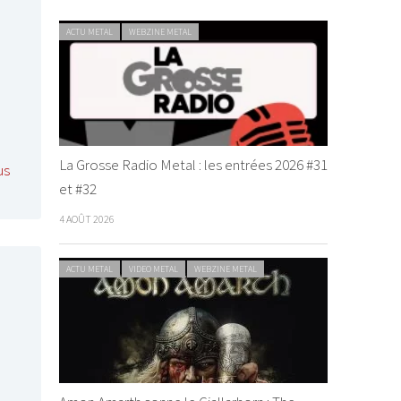
ACTU METAL
WEBZINE METAL
La Grosse Radio Metal : les entrées 2026 #31
us
et #32
4 AOÛT 2026
ACTU METAL
VIDEO METAL
WEBZINE METAL