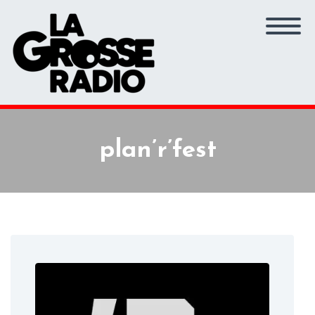
plan’r’fest