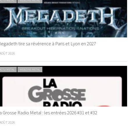
ACTU METAL
WEBZINE METAL
egadeth tire sa révérence à Paris et Lyon en 2027
 AOÛT 2026
ACTU METAL
WEBZINE METAL
a Grosse Radio Metal : les entrées 2026 #31 et #32
 AOÛT 2026