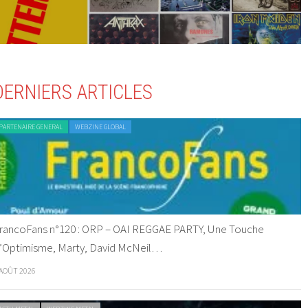
DERNIERS ARTICLES
PARTENAIRE GENERAL
WEBZINE GLOBAL
rancoFans n°120 : ORP – OAI REGGAE PARTY, Une Touche
’Optimisme, Marty, David McNeil…
 AOÛT 2026