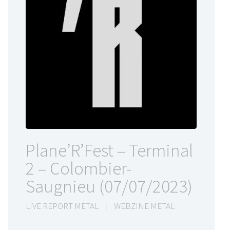
Plane’R’Fest – Terminal
2 – Colombier-
Saugnieu (07/07/2023)
LIVE REPORT METAL
|
WEBZINE METAL