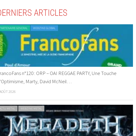
DERNIERS ARTICLES
PARTENAIRE GENERAL
WEBZINE GLOBAL
rancoFans n°120 : ORP – OAI REGGAE PARTY, Une Touche
’Optimisme, Marty, David McNeil…
 AOÛT 2026
ACTU METAL
WEBZINE METAL