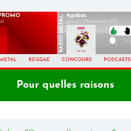
OPROMO
Agabas
METAL
ub
Jaevla Menneske (Fe...
RADIO
+ 
METAL
REGGAE
CONCOURS
PODCASTS
Pour quelles raisons