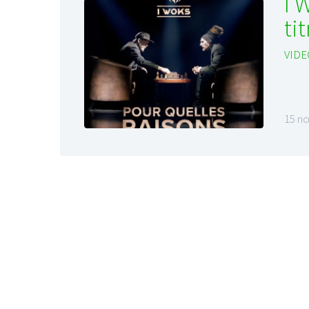
I 
ti
VIDE
15 n