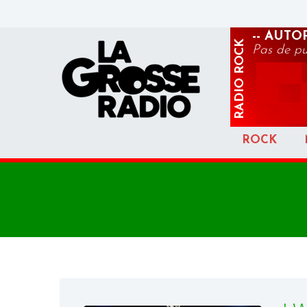
-- AUT
ROCK
Pas de p
RADIO
ROCK