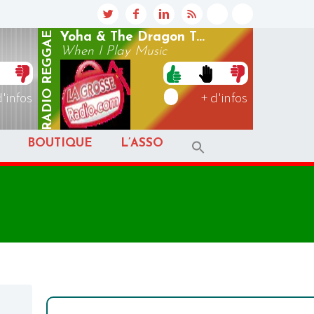
REGGAE
Yoha & The Dragon T...
When I Play Music
RADIO
d'infos
+ d'infos
BOUTIQUE
L’ASSO