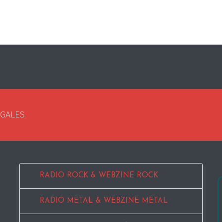
EGALES
RADIO ROCK & WEBZINE ROCK
RADIO METAL & WEBZINE METAL