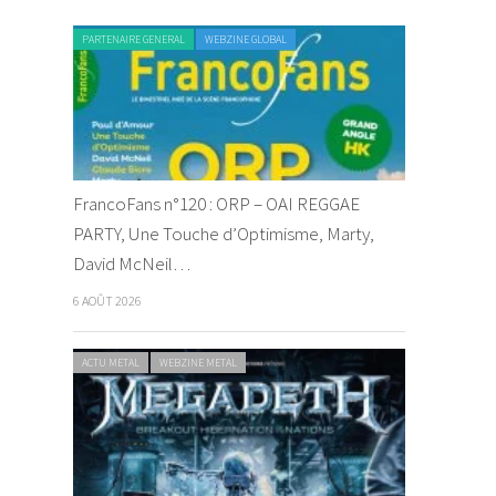
PARTENAIRE GENERAL
WEBZINE GLOBAL
FrancoFans n°120 : ORP – OAI REGGAE
PARTY, Une Touche d’Optimisme, Marty,
David McNeil…
6 AOÛT 2026
ACTU METAL
WEBZINE METAL