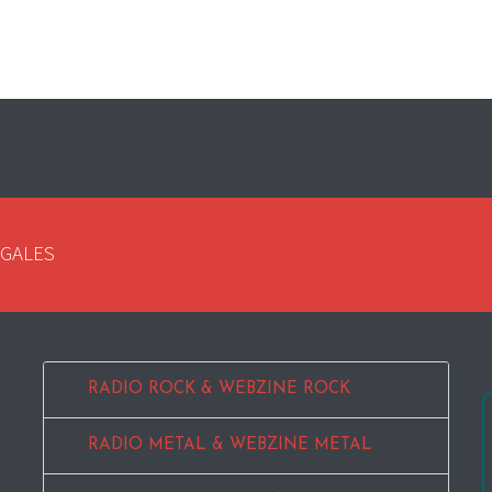
EGALES
RADIO ROCK & WEBZINE ROCK
RADIO METAL & WEBZINE METAL