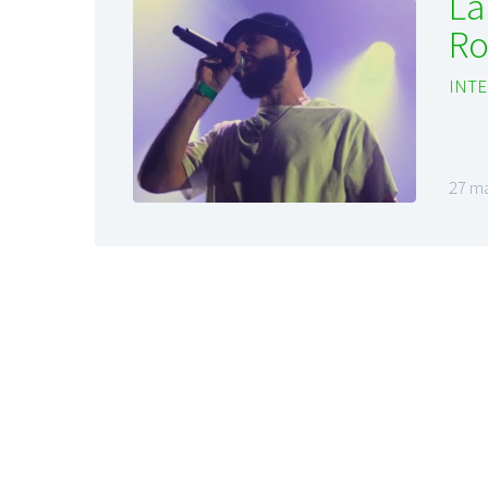
La
R
INTE
27 ma