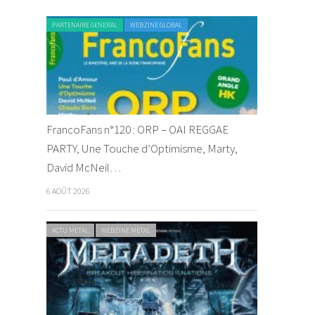
PARTENAIRE GENERAL
WEBZINE GLOBAL
FrancoFans n°120 : ORP – OAI REGGAE
PARTY, Une Touche d’Optimisme, Marty,
David McNeil…
6 AOÛT 2026
ACTU METAL
WEBZINE METAL