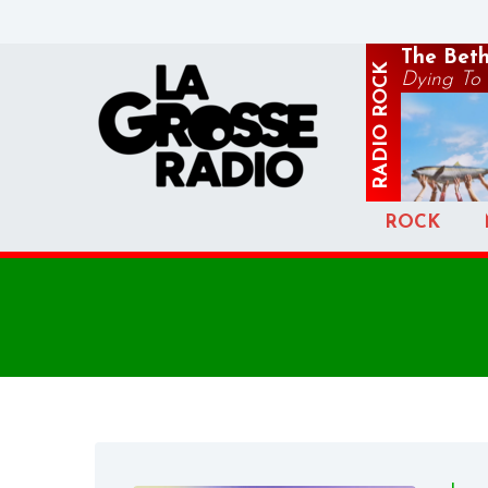
The Beth
ROCK
Dying To 
RADIO
ROCK