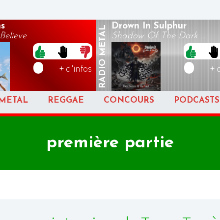
s
Drown In Sulphur
METAL
Believe
Shadow Of The Dark ...
RADIO
+ d'infos
+ 
METAL
REGGAE
CONCOURS
PODCASTS
première partie