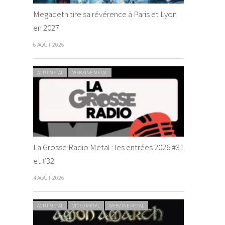
Megadeth tire sa révérence à Paris et Lyon
en 2027
6 AOÛT 2026
ACTU METAL
WEBZINE METAL
La Grosse Radio Metal : les entrées 2026 #31
et #32
4 AOÛT 2026
ACTU METAL
VIDEO METAL
WEBZINE METAL