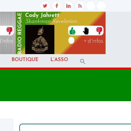
REGGAE
Cody Jahrett
Skankman Revelation...
RADIO
d'infos
+ d'infos
BOUTIQUE
L’ASSO