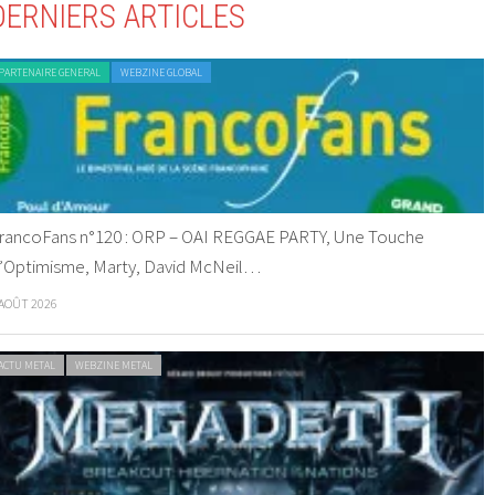
DERNIERS ARTICLES
PARTENAIRE GENERAL
WEBZINE GLOBAL
rancoFans n°120 : ORP – OAI REGGAE PARTY, Une Touche
’Optimisme, Marty, David McNeil…
 AOÛT 2026
ACTU METAL
WEBZINE METAL