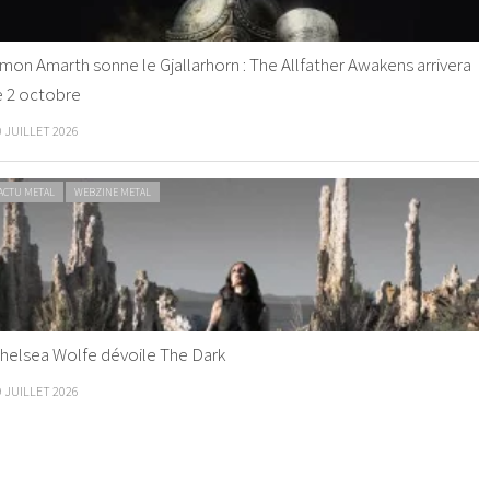
mon Amarth sonne le Gjallarhorn : The Allfather Awakens arrivera
e 2 octobre
0 JUILLET 2026
ACTU METAL
WEBZINE METAL
helsea Wolfe dévoile The Dark
9 JUILLET 2026