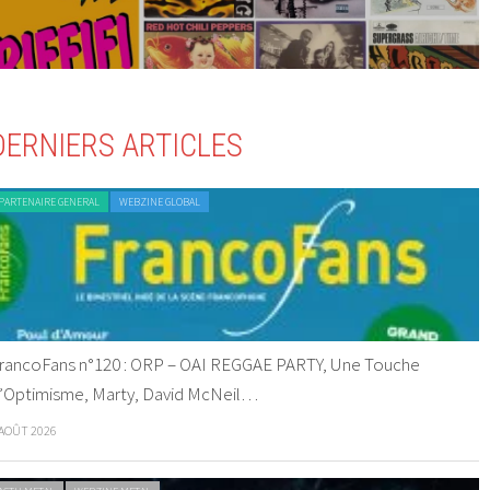
DERNIERS ARTICLES
PARTENAIRE GENERAL
WEBZINE GLOBAL
rancoFans n°120 : ORP – OAI REGGAE PARTY, Une Touche
’Optimisme, Marty, David McNeil…
 AOÛT 2026