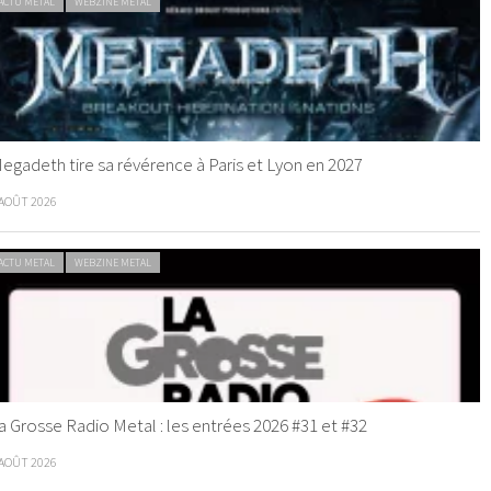
ACTU METAL
WEBZINE METAL
egadeth tire sa révérence à Paris et Lyon en 2027
 AOÛT 2026
ACTU METAL
WEBZINE METAL
a Grosse Radio Metal : les entrées 2026 #31 et #32
 AOÛT 2026