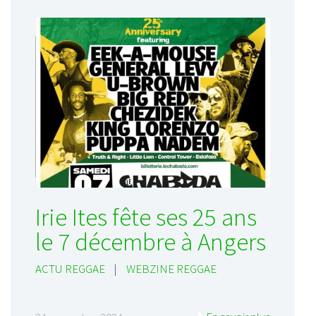
Irie Ites fête ses 25 ans
le 7 décembre à Angers
ACTU REGGAE
|
WEBZINE REGGAE