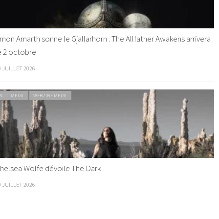
mon Amarth sonne le Gjallarhorn : The Allfather Awakens arrivera
e 2 octobre
0 JUILLET 2026
ACTU METAL
WEBZINE METAL
helsea Wolfe dévoile The Dark
9 JUILLET 2026