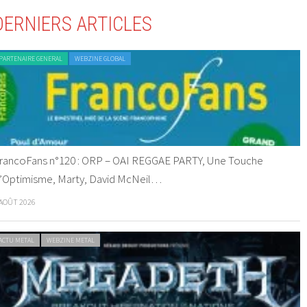
DERNIERS ARTICLES
PARTENAIRE GENERAL
WEBZINE GLOBAL
rancoFans n°120 : ORP – OAI REGGAE PARTY, Une Touche
’Optimisme, Marty, David McNeil…
 AOÛT 2026
ACTU METAL
WEBZINE METAL