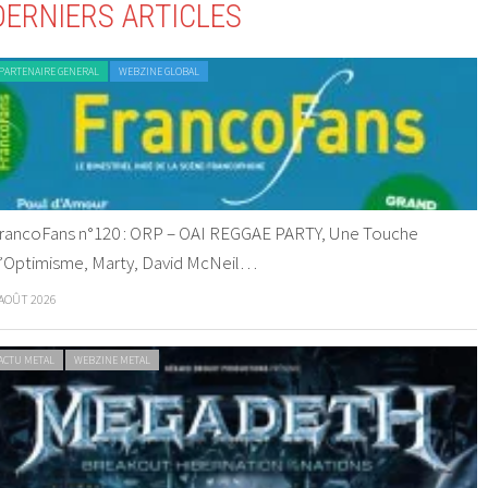
DERNIERS ARTICLES
PARTENAIRE GENERAL
WEBZINE GLOBAL
rancoFans n°120 : ORP – OAI REGGAE PARTY, Une Touche
’Optimisme, Marty, David McNeil…
 AOÛT 2026
ACTU METAL
WEBZINE METAL