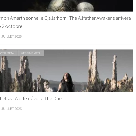
mon Amarth sonne le Gjallarhorn : The Allfather Awakens arrivera
e 2 octobre
0 JUILLET 2026
ACTU METAL
WEBZINE METAL
helsea Wolfe dévoile The Dark
9 JUILLET 2026