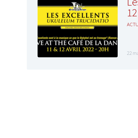
Le
12 
ACT
22 ma