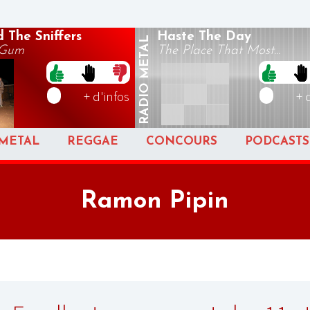
 The Sniffers
Haste The Day
METAL
 Gum
The Place That Most...
RADIO
+ d'infos
+ 
METAL
REGGAE
CONCOURS
PODCASTS
Ramon Pipin