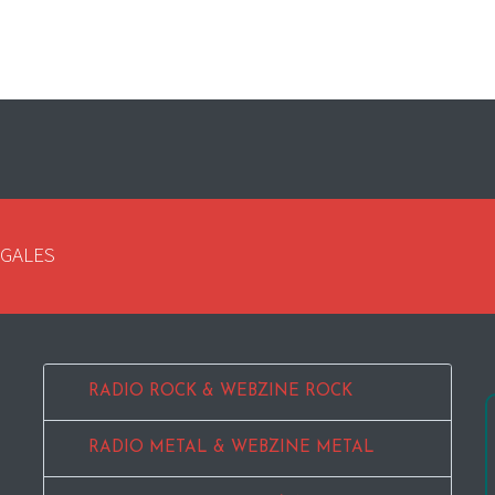
EGALES
RADIO ROCK & WEBZINE ROCK
RADIO METAL & WEBZINE METAL