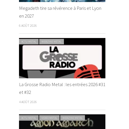
Megadeth tire sa révérence à Paris et Lyon
en 2027
6 AOÛT 2026
ACTU METAL
WEBZINE METAL
La Grosse Radio Metal : les entrées 2026 #31
et #32
4 AOÛT 2026
ACTU METAL
VIDEO METAL
WEBZINE METAL