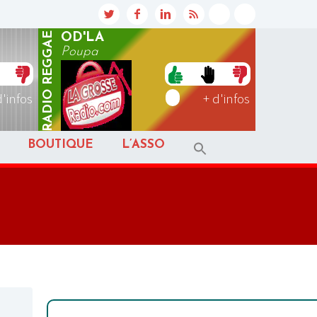
REGGAE
OD'LA
Poupa
RADIO
d'infos
+ d'infos
BOUTIQUE
L’ASSO