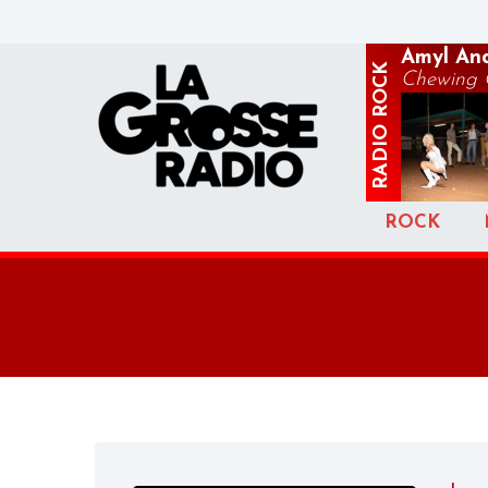
Amyl And
ROCK
Chewing
RADIO
ROCK