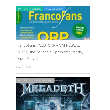
PARTENAIRE GENERAL
WEBZINE GLOBAL
FrancoFans n°120 : ORP – OAI REGGAE
PARTY, Une Touche d’Optimisme, Marty,
David McNeil…
6 AOÛT 2026
ACTU METAL
WEBZINE METAL