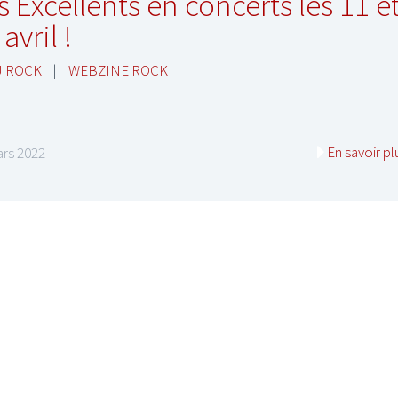
s Excellents en concerts les 11 e
avril !
U ROCK
|
WEBZINE ROCK
En savoir pl
rs 2022