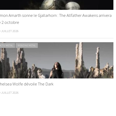
mon Amarth sonne le Gjallarhorn : The Allfather Awakens arrivera
e 2 octobre
0 JUILLET 2026
ACTU METAL
WEBZINE METAL
helsea Wolfe dévoile The Dark
9 JUILLET 2026