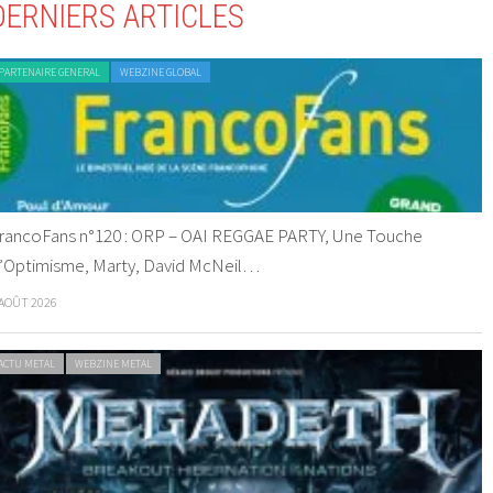
DERNIERS ARTICLES
PARTENAIRE GENERAL
WEBZINE GLOBAL
rancoFans n°120 : ORP – OAI REGGAE PARTY, Une Touche
’Optimisme, Marty, David McNeil…
 AOÛT 2026
ACTU METAL
WEBZINE METAL