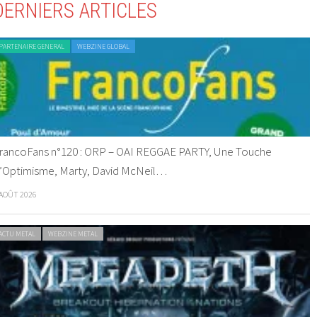
DERNIERS ARTICLES
PARTENAIRE GENERAL
WEBZINE GLOBAL
rancoFans n°120 : ORP – OAI REGGAE PARTY, Une Touche
’Optimisme, Marty, David McNeil…
 AOÛT 2026
ACTU METAL
WEBZINE METAL