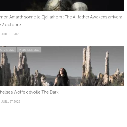
mon Amarth sonne le Gjallarhorn : The Allfather Awakens arrivera
e 2 octobre
0 JUILLET 2026
ACTU METAL
WEBZINE METAL
helsea Wolfe dévoile The Dark
9 JUILLET 2026