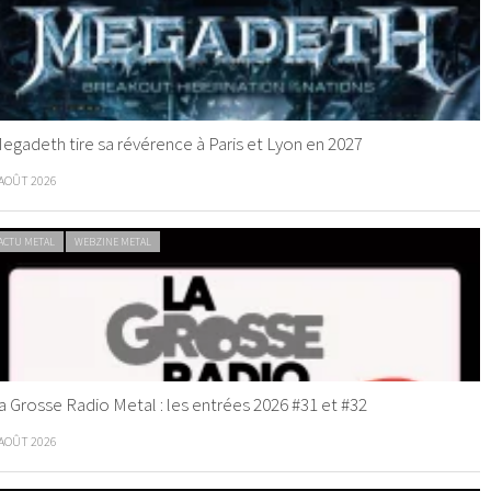
egadeth tire sa révérence à Paris et Lyon en 2027
 AOÛT 2026
ACTU METAL
WEBZINE METAL
a Grosse Radio Metal : les entrées 2026 #31 et #32
 AOÛT 2026