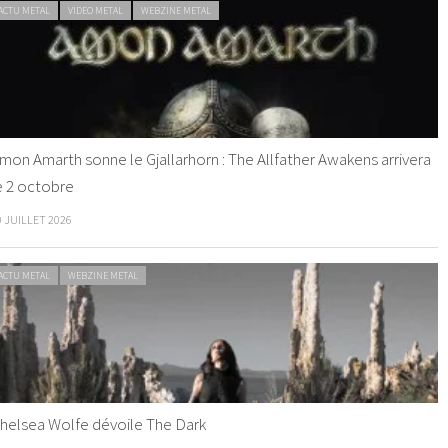
ACTU METAL
VIDEO METAL
WEBZINE METAL
mon Amarth sonne le Gjallarhorn : The Allfather Awakens arrivera
e 2 octobre
0 JUILLET 2026
ACTU METAL
WEBZINE METAL
helsea Wolfe dévoile The Dark