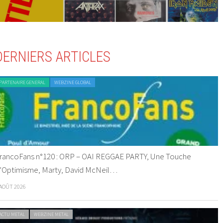
DERNIERS ARTICLES
PARTENAIRE GENERAL
WEBZINE GLOBAL
rancoFans n°120 : ORP – OAI REGGAE PARTY, Une Touche
’Optimisme, Marty, David McNeil…
 AOÛT 2026
ACTU METAL
WEBZINE METAL