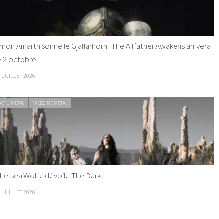
mon Amarth sonne le Gjallarhorn : The Allfather Awakens arrivera
e 2 octobre
0 JUILLET 2026
ACTU METAL
WEBZINE METAL
helsea Wolfe dévoile The Dark
9 JUILLET 2026