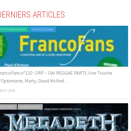
DERNIERS ARTICLES
PARTENAIRE GENERAL
WEBZINE GLOBAL
rancoFans n°120 : ORP – OAI REGGAE PARTY, Une Touche
’Optimisme, Marty, David McNeil…
 AOÛT 2026
ACTU METAL
WEBZINE METAL