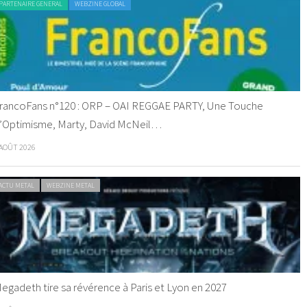
PARTENAIRE GENERAL
WEBZINE GLOBAL
rancoFans n°120 : ORP – OAI REGGAE PARTY, Une Touche
’Optimisme, Marty, David McNeil…
 AOÛT 2026
ACTU METAL
WEBZINE METAL
egadeth tire sa révérence à Paris et Lyon en 2027