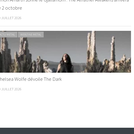
e 2 octobre
0 JUILLET 2026
ACTU METAL
WEBZINE METAL
helsea Wolfe dévoile The Dark
9 JUILLET 2026