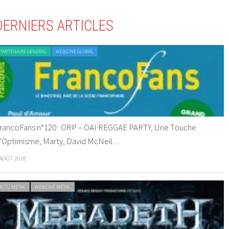
DERNIERS ARTICLES
PARTENAIRE GENERAL
WEBZINE GLOBAL
rancoFans n°120 : ORP – OAI REGGAE PARTY, Une Touche
’Optimisme, Marty, David McNeil…
 AOÛT 2026
ACTU METAL
WEBZINE METAL