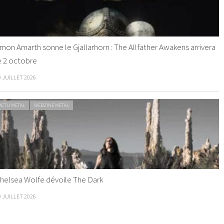
mon Amarth sonne le Gjallarhorn : The Allfather Awakens arrivera
e 2 octobre
0 JUILLET 2026
ACTU METAL
WEBZINE METAL
helsea Wolfe dévoile The Dark
9 JUILLET 2026