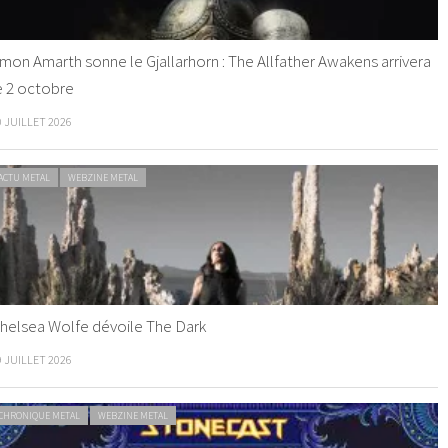
mon Amarth sonne le Gjallarhorn : The Allfather Awakens arrivera
e 2 octobre
0 JUILLET 2026
ACTU METAL
WEBZINE METAL
helsea Wolfe dévoile The Dark
9 JUILLET 2026
CHRONIQUE METAL
WEBZINE METAL