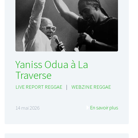
Yaniss Odua à La
Traverse
LIVE REPORT REGGAE
|
WEBZINE REGGAE
En savoir plus
14 mai 2026