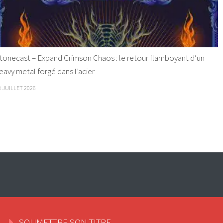
tonecast – Expand Crimson Chaos : le retour flamboyant d’un
eavy metal forgé dans l’acier
8 JUILLET 2026
SOUMETTRE SON TITRE