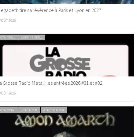
egadeth tire sa révérence à Paris et Lyon en 2027
 AOÛT 2026
ACTU METAL
WEBZINE METAL
a Grosse Radio Metal : les entrées 2026 #31 et #32
 AOÛT 2026
ACTU METAL
VIDEO METAL
WEBZINE METAL