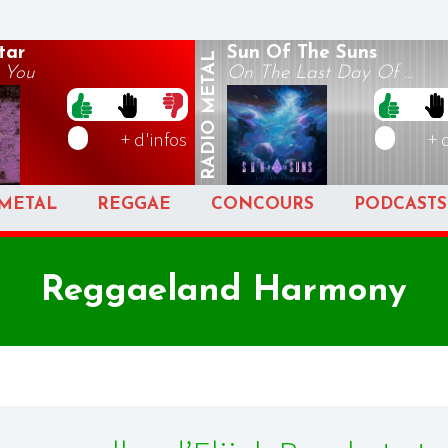
tar
Sun Of The Suns
METAL
 You
On The Last Day Of ...
RADIO
+ d'infos
+ 
METAL
REGGAE
CONCOURS
PODCASTS
Reggaeland Harmony