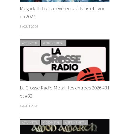
Megadeth tire sa révérence à Paris et Lyon
en 2027
6 AOÛT 2026
ACTU METAL
WEBZINE METAL
La Grosse Radio Metal : les entrées 2026 #31
et #32
4 AOÛT 2026
ACTU METAL
VIDEO METAL
WEBZINE METAL