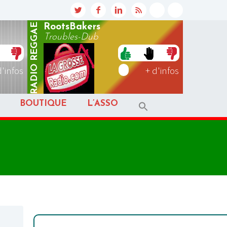
REGGAE
RootsBakers
Troubles-Dub
RADIO
d'infos
+ d'infos
BOUTIQUE
L’ASSO