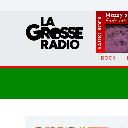
Mazzy S
ROCK
Fade Into
RADIO
ROCK