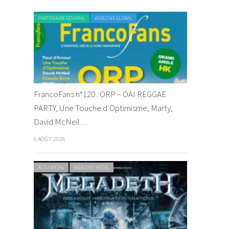
PARTENAIRE GENERAL
WEBZINE GLOBAL
FrancoFans n°120 : ORP – OAI REGGAE
PARTY, Une Touche d’Optimisme, Marty,
David McNeil…
6 AOÛT 2026
ACTU METAL
WEBZINE METAL