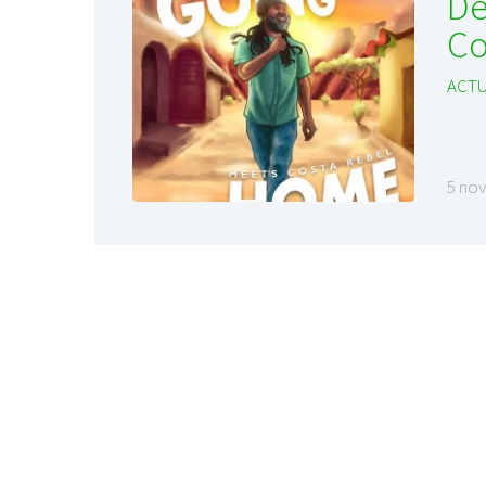
De
Co
ACTU
5 no