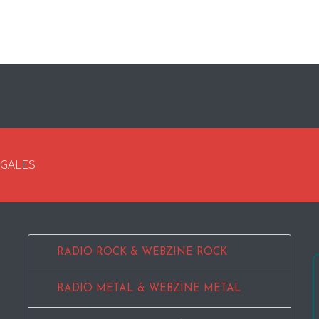
EGALES
RADIO ROCK & WEBZINE ROCK
RADIO METAL & WEBZINE METAL